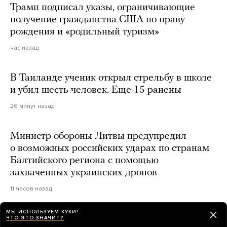
Трамп подписал указы, ограничивающие
получение гражданства США по праву
рождения и «родильный туризм»
час назад
В Таиланде ученик открыл стрельбу в школе
и убил шесть человек. Еще 15 ранены
26 минут назад
Министр обороны Литвы предупредил
о возможных российских ударах по странам
Балтийского региона с помощью
захваченных украинских дронов
11 часов назад
МЫ ИСПОЛЬЗУЕМ КУКИ!
В России снимут ситком «ПВЗ» о пункте
ЧТО ЭТО ЗНАЧИТ?