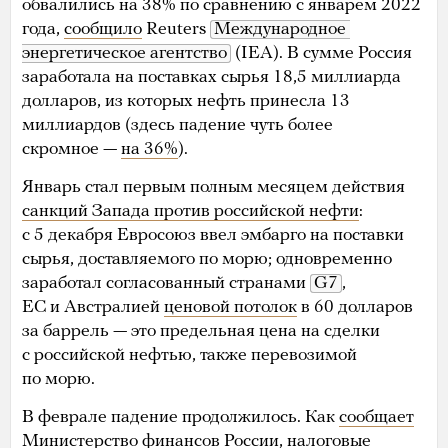
обвалились на 38% по сравнению с январем 2022
года,
сообщило
Reuters
Международное 
энергетическое агентство
(IEA). В сумме Россия
заработала на поставках сырья 18,5 миллиарда
долларов, из которых нефть принесла 13
миллиардов (здесь падение чуть более
скромное —
на 36%
).
Январь стал первым полным месяцем действия
санкций Запада против российской нефти
:
с 5 декабря Евросоюз ввел эмбарго на поставки
сырья, доставляемого по морю; одновременно
заработал согласованный странами
G7
,
ЕС и Австралией
ценовой потолок
в 60 долларов
за баррель — это предельная цена на сделки
с российской нефтью, также перевозимой
по морю.
В феврале падение продолжилось. Как
сообщает
Министерство финансов России, налоговые