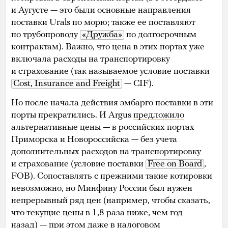
и Аугусте — это были основные направления
поставки Urals по морю; также ее поставляют
по трубопроводу
«Дружба»
по долгосрочным
контрактам). Важно, что цена в этих портах уже
включала расходы на транспортировку
и страхование (так называемое условие поставки
Cost, Insurance and Freight
— CIF).
Но после начала действия эмбарго поставки в эти
порты прекратились. И Argus
предложило
альтернативные цены — в российских портах
Приморска и Новороссийска — без учета
дополнительных расходов на транспортировку
и страхование (условие поставки
Free on Board
,
FOB). Сопоставлять с прежними такие котировки
невозможно, но Минфину России был нужен
непрерывный ряд цен (например, чтобы сказать,
что текущие цены в 1,8 раза ниже, чем год
назад) — при этом даже в налоговом