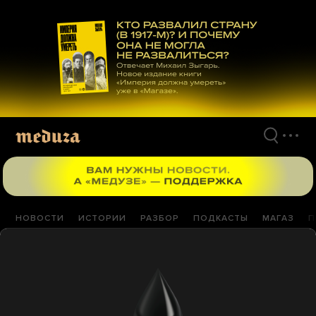
Перейти
к
материалам
НОВОСТИ
ИСТОРИИ
РАЗБОР
ПОДКАСТЫ
МАГАЗ
П