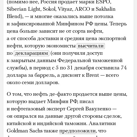
(помимо нее, Россия продает марки ESPO,
Siberian Light, Sokol, Vityaz, ARCO и Sakhalin
Blend), — и многие оказались выше потолка
и зафиксированной Минфином РФ цены. Теперь
цена больше зависит не от сорта нефти,
а от способа доставки и средняя цена экспортной
нефти, которую экономисты
высчитали
по
декларациям
(они получили доступ
к закрытым данным Федеральной таможенной
службы), в период с 5 по 31 декабря составила 74
доллара за баррель, а дисконт к Brent — всего
около семи долларов.
О том, что нефть де-факто продается выше цены,
которую выдает Минфин РФ, писал
и нефтегазовый эксперт Сергей Вакуленко —
он опирался на данные другой стороны сделок,
китайской и индийской таможни. Аналитики
Goldman Sachs также
предположили
, что