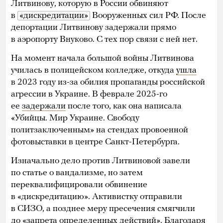
Литвинову, которую в России обвиняют
в
«дискредитации»
Вооруженных сил РФ. После
депортации Литвинову задержали прямо
в аэропорту Внуково. С тех пор связи с ней нет.
На момент начала большой войны Литвинова
училась в полицейском колледже, откуда
ушла
в 2023 году из-за обилия пропаганды российской
агрессии в Украине. В феврале 2025-го
ее
задержали
после того, как она написала
«Убийцы. Мир Украине. Свободу
политзаключенным» на стендах провоенной
фотовыставки в центре Санкт-Петербурга.
Изначально дело против Литвиновой завели
по статье о вандализме, но затем
переквалифицировали обвинение
в «дискредитацию». Активистку отправили
в СИЗО, а позднее меру пресечения смягчили
до «запрета определенных действий». Благодаря