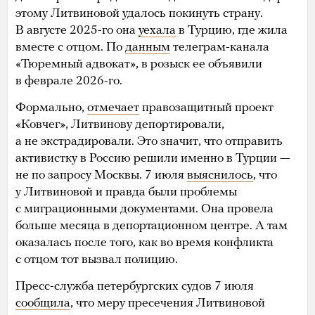
этому Литвиновой удалось покинуть страну.
В августе 2025-го она
уехала
в Турцию, где жила
вместе с отцом. По
данным
телеграм-канала
«Тюремный адвокат», в розыск ее объявили
в феврале 2026-го.
Формально,
отмечает
правозащитный проект
«Ковчег», Литвинову депортировали,
а не экстрадировали. Это значит, что отправить
активистку в Россию решили именно в Турции —
не по запросу Москвы. 7 июля
выяснилось
, что
у Литвиновой и правда были проблемы
с миграционными документами. Она провела
больше месяца в депортационном центре. А там
оказалась после того, как во время конфликта
с отцом тот вызвал полицию.
Пресс-служба петербургских судов 7 июля
сообщила
, что меру пресечения Литвиновой