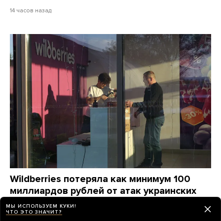
14 часов назад
Wildberries потеряла как минимум 100
миллиардов рублей от атак украинских
дронов. Компания станет убыточной
МЫ ИСПОЛЬЗУЕМ КУКИ!
на годы, ей придется «переизобретать
ЧТО ЭТО ЗНАЧИТ?