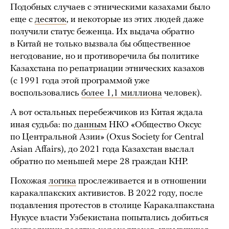
Подобных случаев с этническими казахами было
еще с
десяток
, и некоторые из этих людей даже
получили статус беженца. Их выдача обратно
в Китай не только вызвала бы общественное
негодование, но и противоречила бы политике
Казахстана по репатриации этнических казахов
(с 1991 года этой программой уже
воспользовались
более 1,1 миллиона
человек).
А вот остальных перебежчиков из Китая ждала
иная судьба: по
данным
НКО «Общество Оксус
по Центральной Азии» (Oxus Society for Central
Asian Affairs), до 2021 года Казахстан выслал
обратно по меньшей мере 28 граждан КНР.
Похожая
логика
прослеживается и в отношении
каракалпакских активистов. В 2022 году, после
подавления протестов в столице Каракалпакстана
Нукусе власти Узбекистана попытались добиться