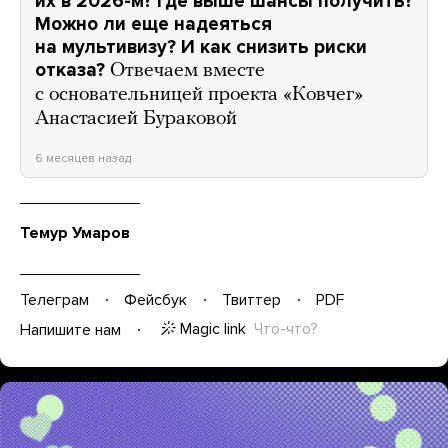
их в 2026-м? Где выше шансы получить?
Можно ли еще надеяться
на мультивизу? И как снизить риски
отказа?
Отвечаем вместе
с основательницей проекта «Ковчег»
Анастасией Бураковой
6 месяцев назад
Темур Умаров
Телеграм
Фейсбук
Твиттер
PDF
Magic link
Что-что?
Напишите нам