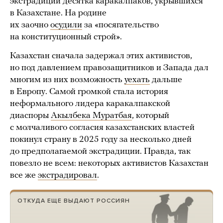
экстрадиции десятка каракалпаков, укрывшихся
в Казахстане. На родине
их заочно
осудили
за «посягательство
на конституционный строй».
Казахстан сначала задержал этих активистов,
но под давлением правозащитников и Запада дал
многим из них возможность
уехать
дальше
в Европу. Самой громкой стала история
неформального лидера каракалпакской
диаспоры
Акылбека Муратбая
, который
с молчаливого согласия казахстанских властей
покинул страну в 2025 году за несколько дней
до предполагаемой экстрадиции. Правда, так
повезло не всем: некоторых активистов Казахстан
все же
экстрадировал
.
ОТКУДА ЕЩЕ ВЫДАЮТ РОССИЯН