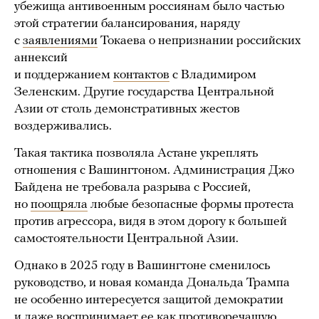
убежища антивоенным россиянам было частью
этой стратегии балансирования, наряду
с
заявлениями
Токаева о непризнании российских
аннексий
и поддержанием
контактов
с Владимиром
Зеленским. Другие государства Центральной
Азии от столь демонстративных жестов
воздерживались.
Такая тактика позволяла Астане укреплять
отношения с Вашингтоном. Администрация Джо
Байдена не требовала разрыва с Россией,
но
поощряла
любые безопасные формы протеста
против агрессора, видя в этом дорогу к большей
самостоятельности Центральной Азии.
Однако в 2025 году в Вашингтоне сменилось
руководство, и новая команда Дональда Трампа
не особенно интересуется защитой демократии
и даже воспринимает ее как противоречащую