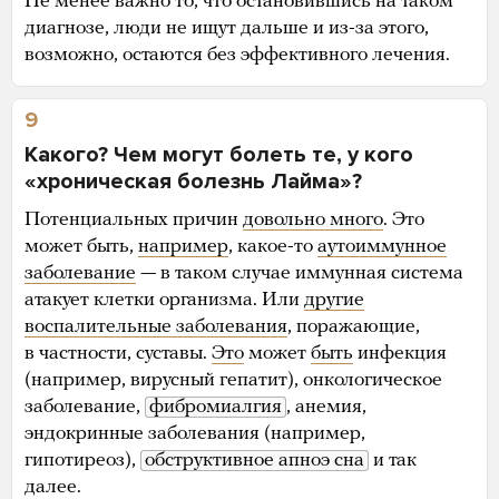
Не менее важно то, что остановившись на таком
диагнозе, люди не ищут дальше и из-за этого,
возможно, остаются без эффективного лечения.
9
Какого? Чем могут болеть те, у кого
«хроническая болезнь Лайма»?
Потенциальных причин
довольно много
. Это
может быть,
например
, какое-то
аутоиммунное
заболевание
— в таком случае иммунная система
атакует клетки организма. Или
другие
воспалительные заболевания
, поражающие,
в частности, суставы.
Это
может
быть
инфекция
(например, вирусный гепатит), онкологическое
заболевание,
фибромиалгия
, анемия,
эндокринные заболевания (например,
гипотиреоз),
обструктивное апноэ сна
и так
далее.