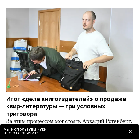
Итог «дела книгоиздателей» о продаже
квир-литературы — три условных
приговора
За этим процессом мог стоять Аркадий Ротенберг,
а избежать новых обвинений помог Владимир
МЫ ИСПОЛЬЗУЕМ КУКИ!
ЧТО ЭТО ЗНАЧИТ?
Мединский, выяснила «Русская служба Би-би-си»