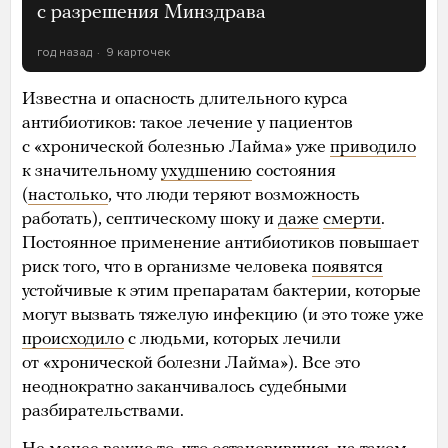
с разрешения Минздрава
год назад
9 карточек
Известна и опасность длительного курса
антибиотиков: такое лечение у пациентов
с «хронической болезнью Лайма» уже
приводило
к значительному
ухудшению
состояния
(
настолько
, что люди теряют возможность
работать), септическому шоку и
даже
смерти
.
Постоянное применение антибиотиков повышает
риск того, что в организме человека
появятся
устойчивые к этим препаратам бактерии, которые
могут вызвать тяжелую инфекцию (и это тоже уже
происходило
с людьми, которых лечили
от «хронической болезни Лайма»). Все это
неоднократно заканчивалось судебными
разбирательствами.