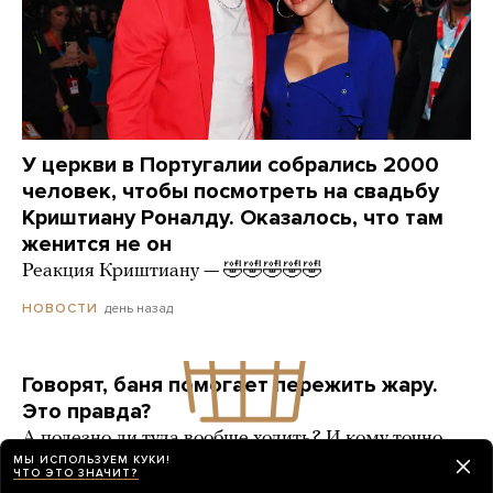
У церкви в Португалии собрались 2000
человек, чтобы посмотреть на свадьбу
Криштиану Роналду. Оказалось, что там
женится не он
Реакция Криштиану — 🤣🤣🤣🤣🤣
день назад
НОВОСТИ
Говорят, баня помогает пережить жару.
Это правда?
А полезно ли туда вообще ходить? И кому точно
нельзя?
МЫ ИСПОЛЬЗУЕМ КУКИ!
ЧТО ЭТО ЗНАЧИТ?