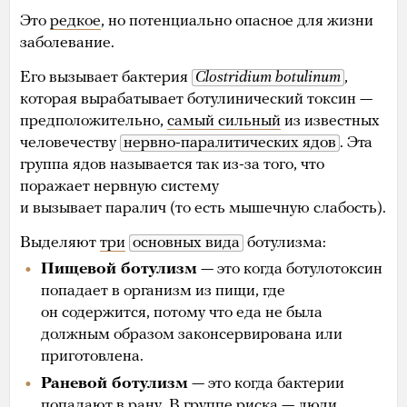
Это
редкое
, но потенциально опасное для жизни
заболевание.
Его вызывает бактерия
Clostridium botulinum
,
которая вырабатывает ботулинический токсин —
предположительно,
самый сильный
из известных
человечеству
нервно-паралитических ядов
. Эта
группа ядов называется так из-за того, что
поражает нервную систему
и вызывает паралич (то есть мышечную слабость).
Выделяют
три
основных вида
ботулизма:
Пищевой ботулизм
— это когда ботулотоксин
попадает в организм из пищи, где
он содержится, потому что еда не была
должным образом законсервирована или
приготовлена.
Раневой ботулизм
— это когда бактерии
попадают в рану. В
группе риска
— люди,