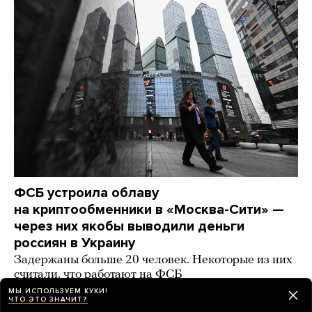
ФСБ устроила облаву
на криптообменники в «Москва-Сити» —
через них якобы выводили деньги
россиян в Украину
Задержаны больше 20 человек. Некоторые из них
считали, что работают на ФСБ
МЫ ИСПОЛЬЗУЕМ КУКИ!
9 часов назад
НОВОСТИ
ЧТО ЭТО ЗНАЧИТ?