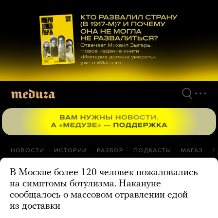
Перейти
к
материалам
НОВОСТИ
ИСТОРИИ
РАЗБОР
ПОДКАСТЫ
МАГАЗ
П
В Москве более 120 человек пожаловались
на симптомы ботулизма. Накануне
сообщалось о массовом отравлении едой
из доставки