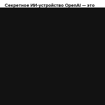
Секретное ИИ-устройство OpenAI — это
умная колонка в форме пончика. Дизайн
разработала компания Джони Айва
Вот что узнал Bloomberg об этом гаджете
час назад
НОВОСТИ
В Подмосковье выписали первый штраф
за борщевик, который нашли с помощью ИИ
час назад
Песню Монеточки убрали из российской
дублированной версии «Человека-паука».
Неделю назад ее вырезали в украинском
прокате
5 часов назад