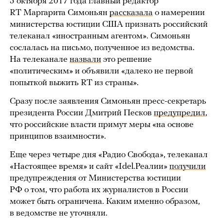
5 октября 2017 года главный редактор
RT Маргарита Симоньян
рассказала
о намерении
министерства юстиции США признать российский
телеканал «иностранным агентом». Симоньян
сослалась на письмо, полученное из ведомства.
На телеканале
назвали
это решение
«политическим» и объявили «далеко не первой
попыткой выжить RT из страны».
Сразу после заявления Симоньян пресс-секретарь
президента России Дмитрий Песков
предупредил
,
что российские власти примут меры «на основе
принципов взаимности».
Еще через четыре дня «Радио Свобода», телеканал
«Настоящее время» и сайт «Idel.Реалии»
получили
предупреждения от Министерства юстиции
РФ о том, что работа их журналистов в России
может быть ограничена. Каким именно образом,
в ведомстве не уточняли.