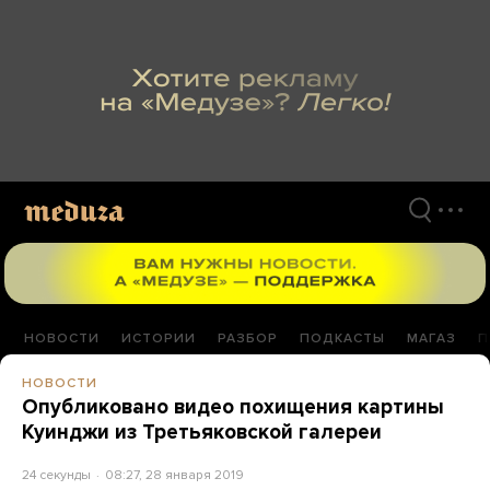
Перейти
к
материалам
НОВОСТИ
ИСТОРИИ
РАЗБОР
ПОДКАСТЫ
МАГАЗ
П
НОВОСТИ
Опубликовано видео похищения картины
Куинджи из Третьяковской галереи
24 секунды
08:27, 28 января 2019