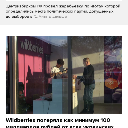
Центризбирком РФ провел жеребьевку, по итогам которой
определились места политических партий, допущенных
до выборов в Г…
Читать дальше
Wildberries потеряла как минимум 100
миллиардов рублей от атак украинских