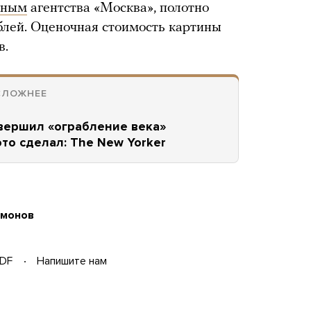
нным
агентства «Москва», полотно
блей. Оценочная стоимость картины
в.
СЛОЖНЕЕ
овершил «ограбление века»
это сделал: The New Yorker
имонов
DF
Напишите нам