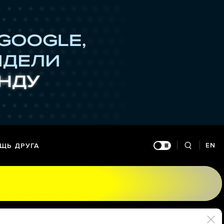
EN
ЩЬ ДРУГА