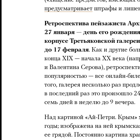
предусматривает
штрафы и лишени
Ретроспектива пейзажиста Арх
27 января — день его рождени
корпусе Третьяковской галереи
до 17 февраля
. Как и другие бо
конца XIX — начала XX века (нап
и Валентина Серова), ретроспект
популярностью — все онлайн-биле
того, галерея несколько раз прод
в последний раз это произошло 24
семь дней в неделю до 9 вечера.
Над картиной «Ай-Петри. Крым» х
годы; изображена на ней крымск
ее грядой. Постоянно картина хра