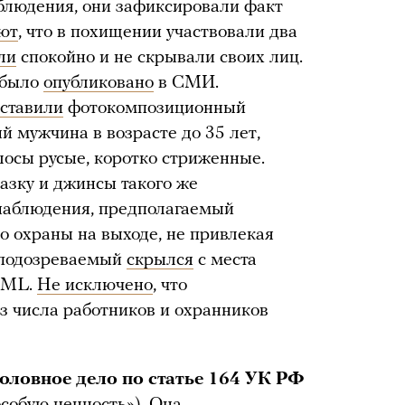
блюдения, они зафиксировали факт
ют
, что в похищении участвовали два
ли
спокойно и не скрывали своих лиц.
 было
опубликовано
в СМИ.
оставили
фотокомпозиционный
й мужчина в возрасте до 35 лет,
лосы русые, коротко стриженные.
азку и джинсы такого же
 наблюдения, предполагаемый
 охраны на выходе, не привлекая
м подозреваемый
скрылся
с места
s ML.
Не исключено
, что
з числа работников и охранников
оловное дело по статье 164 УК РФ
собую ценность»). Она