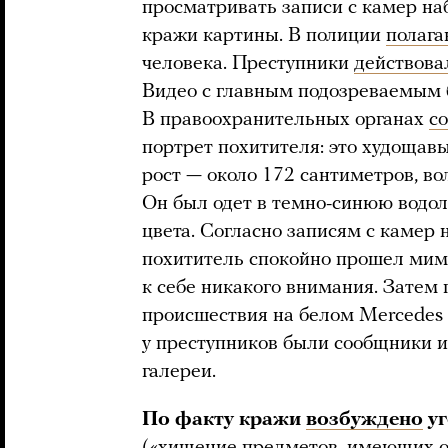
просматривать записи с камер на
кражи картины. В полиции
полага
человека. Преступники
действова
Видео с главным подозреваемым
В правоохранительных органах
с
портрет похитителя: это худощавы
рост — около 172 сантиметров, во
Он был одет в темно-синюю водол
цвета. Согласно записям с камер
похититель спокойно прошел мимо
к себе никакого внимания. Зате
происшествия на белом Mercede
у преступников были сообщники и
галереи.
По факту кражи
возбуждено
уг
(«хищение предметов, имеющих о