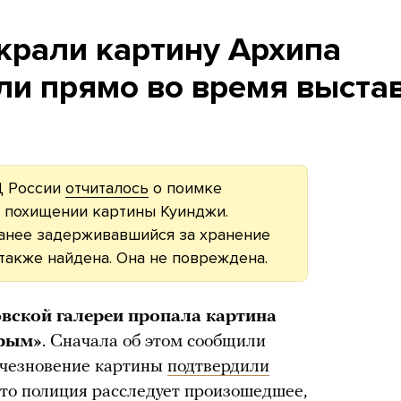
крали картину Архипа
ли прямо во время выста
Д России
отчиталось
о поимке
 похищении картины Куинджи.
ранее задерживавшийся за хранение
также найдена. Она не повреждена.
овской галереи пропала картина
Крым»
. Сначала об этом сообщили
исчезновение картины
подтвердили
что полиция расследует произошедшее,