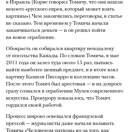
в Израиль (Корве говорил Томичу, что они нашли
некоего «русского еврея, который может взять
картины»). Чем закончились переговоры, в статье
не сказано. Тем временем у Томича начали
заканчиваться деньги — и он решил пойти
на новое ограбление.
Обокрасть он собирался квартиру неподалеку
от посольства Канады. По словам Томича, в мае
2011 года он залез туда около 15 раз, пытаясь
найти наиболее ценный предмет, и в итоге взял
картину Камиля Писсарро и коллекцию часов.
После этого Томич был арестован — и на допросе
сразу сознался в ограблении Музея современного
искусства. Прокурору показалось, что Томич
гордился своей работой.
Процесс широко освещался французской
прессой — журналисты даже начали называть
Томича «Человеком-пауком» из-за того, как