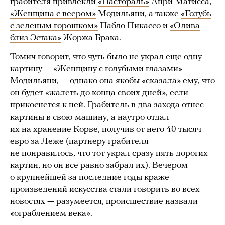
грабителя привлекли
«Пастораль»
Анри Матисса,
«Женщина с веером»
Модильяни, а также
«Голубь
с зеленым горошком»
Пабло Пикассо и
«Олива
близ Эстака»
Жоржа Брака.
Томич говорит, что чуть было не украл еще одну
картину — «Женщину с голубыми глазами»
Модильяни, — однако она якобы «сказала» ему, что
он будет «жалеть до конца своих дней», если
прикоснется к ней. Грабитель в два захода отнес
картины в свою машину, а наутро отдал
их на хранение Корве, получив от него 40 тысяч
евро за Леже (партнеру грабителя
не понравилось, что тот украл сразу пять дорогих
картин, но он все равно забрал их). Вечером
о крупнейшей за последние годы краже
произведений искусства стали говорить во всех
новостях — разумеется, происшествие назвали
«ограблением века».