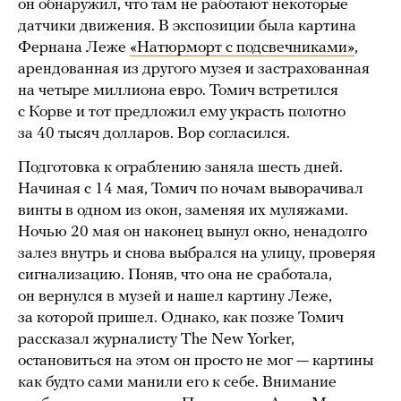
он обнаружил, что там не работают некоторые
датчики движения. В экспозиции была картина
Фернана Леже
«Натюрморт с подсвечниками»
,
арендованная из другого музея и застрахованная
на четыре миллиона евро. Томич встретился
с Корве и тот предложил ему украсть полотно
за 40 тысяч долларов. Вор согласился.
Подготовка к ограблению заняла шесть дней.
Начиная с 14 мая, Томич по ночам выворачивал
винты в одном из окон, заменяя их муляжами.
Ночью 20 мая он наконец вынул окно, ненадолго
залез внутрь и снова выбрался на улицу, проверяя
сигнализацию. Поняв, что она не сработала,
он вернулся в музей и нашел картину Леже,
за которой пришел. Однако, как позже Томич
рассказал журналисту The New Yorker,
остановиться на этом он просто не мог — картины
как будто сами манили его к себе. Внимание