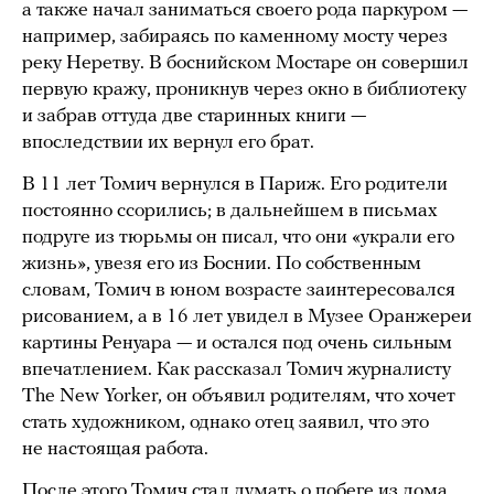
а также начал заниматься своего рода паркуром —
например, забираясь по каменному мосту через
реку Неретву. В боснийском Мостаре он совершил
первую кражу, проникнув через окно в библиотеку
и забрав оттуда две старинных книги —
впоследствии их вернул его брат.
В 11 лет Томич вернулся в Париж. Его родители
постоянно ссорились; в дальнейшем в письмах
подруге из тюрьмы он писал, что они «украли его
жизнь», увезя его из Боснии. По собственным
словам, Томич в юном возрасте заинтересовался
рисованием, а в 16 лет увидел в Музее Оранжереи
картины Ренуара — и остался под очень сильным
впечатлением. Как рассказал Томич журналисту
The New Yorker, он объявил родителям, что хочет
стать художником, однако отец заявил, что это
не настоящая работа.
После этого Томич стал думать о побеге из дома,