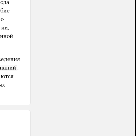
года
обие
во
ии,
енной
ведения
мпаний
.
аются
ых