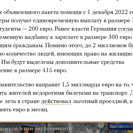
х объявленного пакета помощи с 1 декабря 2022 г
еры получат единовременную выплату в размере 
студенты — 200 евро. Ранее власти Германии
согла
еменную надбавку к зарплате в размере 300 евро
щим гражданам. Помимо этого, до 2 миллионов б
но количество людей, имеющих право на жилищн
. Им будут выделены дополнительные средства
ение в размере 415 евро.
равительство направит 1,5 миллиарда евро на то,
ить жителей недорогими билетами на транспорт. Д
е лета в стране
действовал
льготный проездной, 
вять евро в месяц.
БНО ОБ ЭТОМ ЭКСПЕРИМЕНТЕ