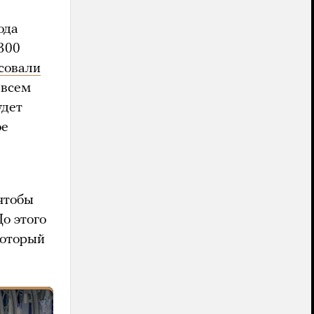
ода
300
совали
 всем
удет
ое
 чтобы
о этого
который