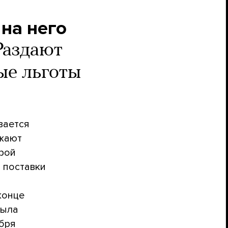
 на него
Раздают
ые льготы
вается
лжают
орой
 поставки
 конце
была
ября