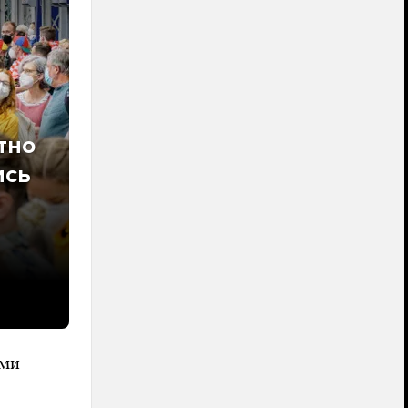
тно
ись
ыми