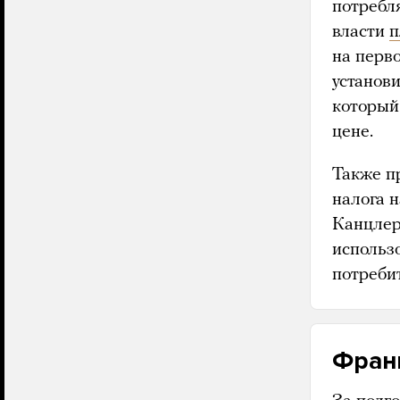
потребл
власти
п
на перво
установ
который
цене.
Также п
налога 
Канцле
использо
потребит
Фран