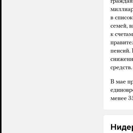
граждан
миллиар
в списо
семей, 
к счета
правите
пенсий.
сниженн
средств.
В мае п
единовр
менее 35
Ниде