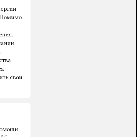
нергии
. Помимо
ения.
пании
т
ства
ся
ить свои
помощи