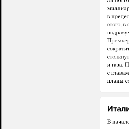
За полг
миллиар
в преде
этого, в
подразу
Премьер
сократи
столкну
и газа.
с глава
планы с
Итал
В начал