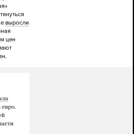
ая»
тянуться
пе
выросли
нная
ом цен
мают
ан.
ала
 евро.
ей
ласти