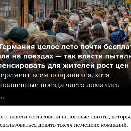
Германия целое лето почти беспла
ла на поездах — так власти пытал
пенсировать для жителей рост цен
еримент всем понравился, хотя
полненные поезда часто ломались
зад
ого, власти согласовали налоговые льготы, котор
оспользоваться девять тысяч немецких компаний,