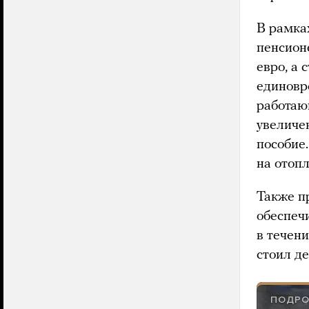
В рамка
пенсион
евро, а 
единовр
работаю
увеличе
пособие
на отопл
Также п
обеспеч
в течени
стоил де
ПОДРО