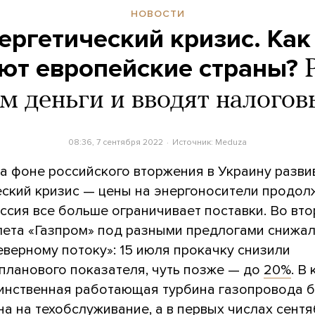
НОВОСТИ
ергетический кризис. Как
ют европейские страны?
м деньги и вводят налогов
08:36, 7 сентября 2022
Источник:
Meduza
на фоне российского вторжения в Украину разви
еский кризис — цены на энергоносители продо
оссия все больше ограничивает поставки. Во вт
лета «Газпром» под разными предлогами снижал
еверному потоку»: 15 июля прокачку снизили
планового показателя, чуть позже — до
20%
. В
динственная работающая турбина газопровода 
а на техобслуживание, а в первых числах сент