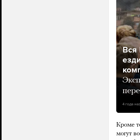
Вся 
езди
ком
Эксп
пере
4 года на
Кроме т
могут в