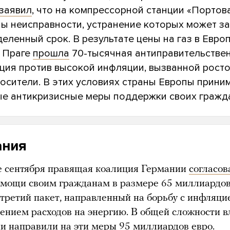
заявил
, что на компрессорной станции «Портов
ы неисправности, устранение которых может за
еленный срок. В результате цены на газ в Евро
в Праге
прошла
70-тысячная антиправительстве
ция против высокой инфляции, вызванной рост
носители. В этих условиях страны Европы прини
е антикризисные меры поддержки своих гражд
ания
е сентября правящая коалиция Германии
согласов
омощи своим гражданам в размере 65 миллиардов
 третий пакет, направленный на борьбу с инфляци
ением расходов на энергию. В общей сложности в
и направили на эти меры 95 миллиардов евро.