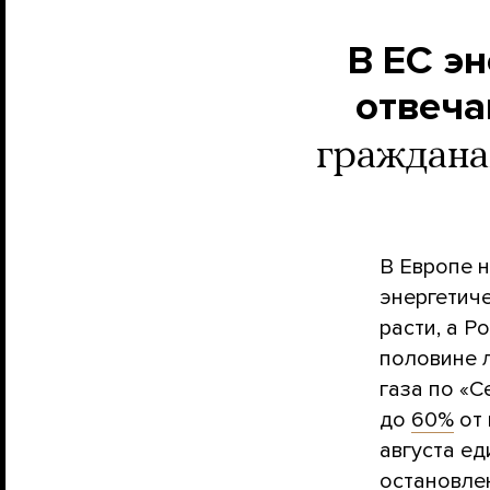
В ЕС эн
отвеча
граждана
В Европе 
энергетич
расти, а Р
половине 
газа по «С
до
60%
от 
августа е
остановлен