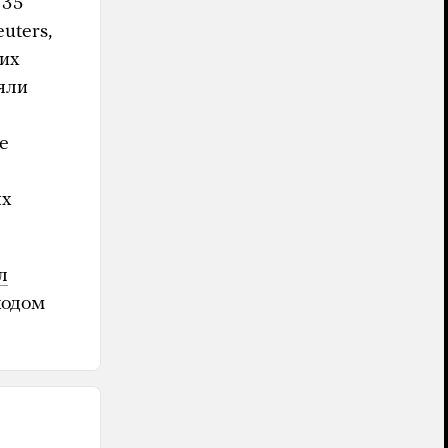
 35
uters,
их
яли
е
е
ых
л
ходом