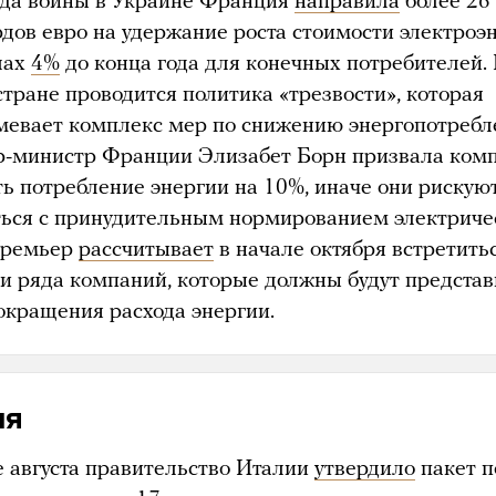
ода войны в Украине Франция
направила
более 26
дов евро на удержание роста стоимости электроэ
лах
4%
до конца года для конечных потребителей
 стране проводится политика «трезвости», которая
мевает комплекс мер по снижению энергопотребл
-министр Франции Элизабет Борн призвала ком
ть потребление энергии на 10%, иначе они рискую
ться с принудительным нормированием электриче
 Премьер
рассчитывает
в начале октября встретить
ми ряда компаний, которые должны будут представ
окращения расхода энергии.
ия
е августа правительство Италии
утвердило
пакет 