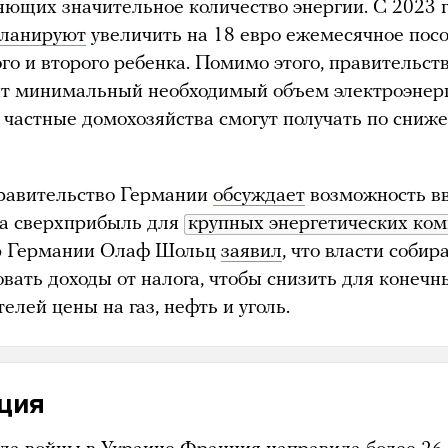
яющих значительное количество энергии. С 2023 
ланируют
увеличить на 18 евро ежемесячное пос
го и второго ребенка. Помимо этого, правительст
ит минимальный необходимый объем электроэнерг
 частные домохозяйства смогут получать по сниж
равительство Германии
обсуждает
возможность в
на сверхприбыль для
крупных энергетических ко
р Германии Олаф Шольц
заявил
, что власти собир
вать доходы от налога, чтобы снизить для конечн
елей цены на газ, нефть и уголь.
ция