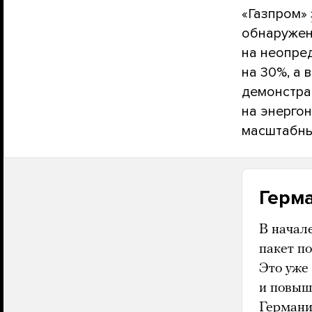
«Газпром»
обнаружен
на неопред
на 30%, а 
демонстра
на энерго
масштабны
Герм
В начал
пакет п
Это уже
и повыш
Германи