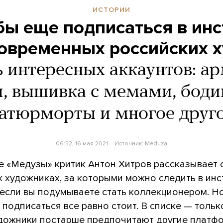
ИСТОРИИ
бы еще подписаться в ин
современных российских 
 интересных аккаунтов: ар
, вышивка с мемами, бод
атюрморты и многое друг
06:52, 16 мая 2021
Источник:
Meduza
е «Медузы» критик Антон Хитров рассказывает 
х художниках, за которыми можно следить в ин
 если вы подумываете стать коллекционером. Н
 подписаться все равно стоит. В списке — толь
удожники постарше предпочитают другие платф