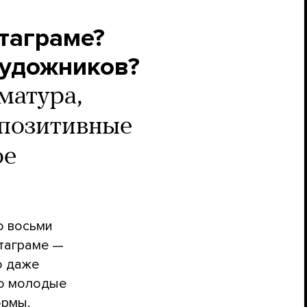
стаграме?
художников?
матура,
ипозитивные
ое
о восьми
стаграме —
о даже
ко молодые
ормы.