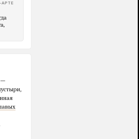
-АРТЕ
гда
а,
 —
устыри,
енная
лавых
,