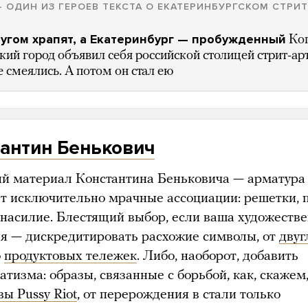
— ОДИН ИЗ ГЕРОЕВ ТЕКСТА О ЕКАТЕРИНБУРГСКОМ СТРИТ
ругом храпят, а Екатеринбург — пробужденный
Ко
кий город объявил себя российской столицей стрит-арт
 смеялись. А потом он стал ею
антин Бенькович
 материал Константина Беньковича — арматура
т исключительно мрачные ассоциации: решетки, п
 насилие. Блестящий выбор, если ваша художеств
ия — дискредитировать расхожие символы, от
двуг
о
продуктовых тележек
. Либо, наоборот, добавить
тизма: образы, связанные с борьбой, как, скажем
ы Pussy Riot
, от перерождения в стали только