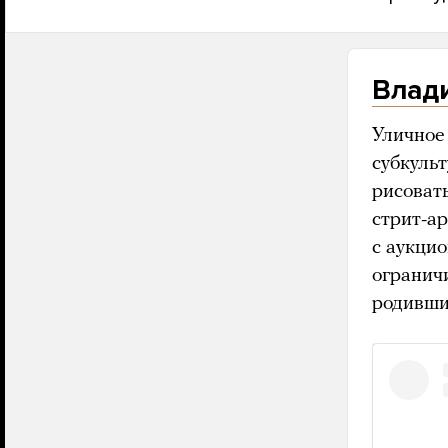
Влад
Уличное
субкульт
рисовать
стрит-ар
с аукци
огранич
родивши