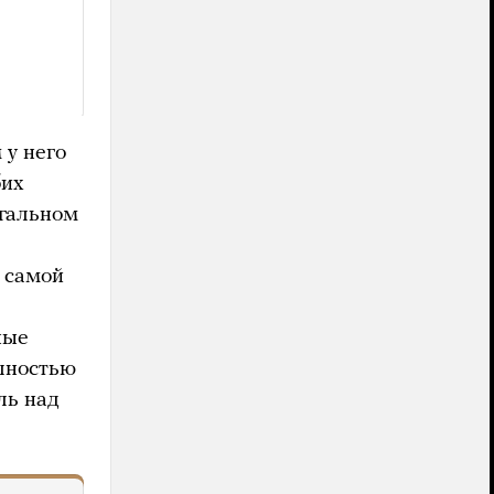
 у него
бих
егальном
в самой
ные
лностью
ль над