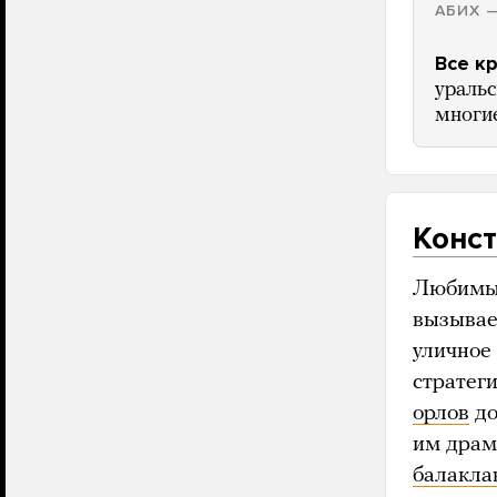
АБИХ 
Все к
уральс
многие
Конст
Любимый
вызывае
уличное
стратег
орлов
д
им драма
балаклав