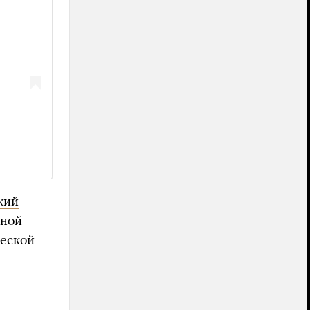
кий
дной
веской