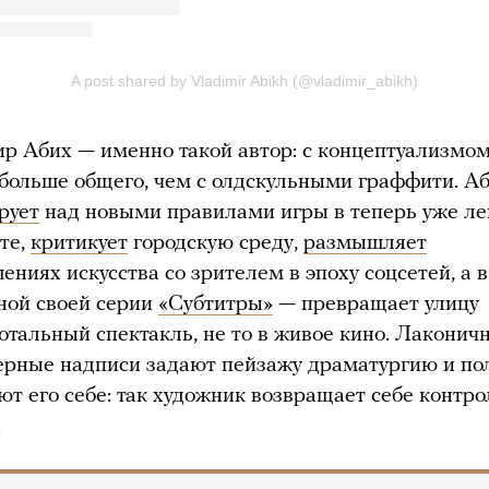
р Абих — именно такой автор: с концептуализмом
 больше общего, чем с олдскульными граффити. А
рует
над новыми правилами игры в теперь уже л
те,
критикует
городскую среду,
размышляет
ениях искусства со зрителем в эпоху соцсетей, а 
ной своей серии
«Субтитры»
— превращает улицу
тотальный спектакль, не то в живое кино. Лаконич
ерные надписи задают пейзажу драматургию и по
т его себе: так художник возвращает себе контро
.