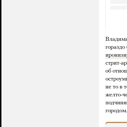
Владими
гораздо
иронизи
стрит-ар
об отнош
остроум
не то в 
желто-ч
подчиняю
городом