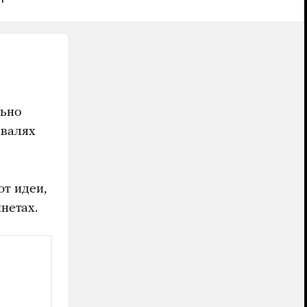
льно
ивалях
ют идеи,
нетах.