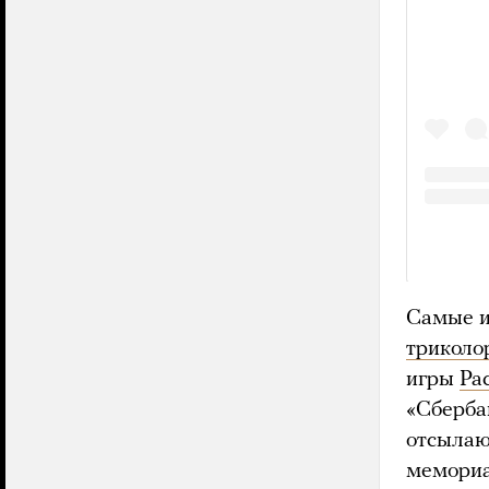
Самые и
триколо
игры
Pa
«Сберба
отсылаю
мемориа