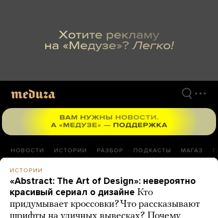
Перейти
к
материалам
НОВОСТИ
ИСТОРИИ
РАЗБОР
ПОДКАСТЫ
МАГАЗ
П
ИСТОРИИ
«Abstract: The Art of Design»: невероятно
красивый сериал о дизайне
Кто
придумывает кроссовки? Что рассказывают
шрифты на уличных вывесках? Почему