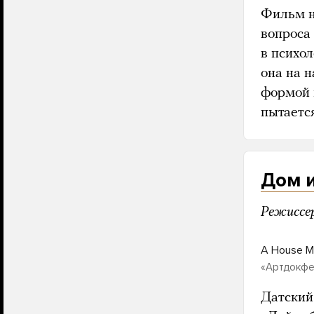
Фильм н
вопроса 
в психо
она на н
формой 
пытаетс
Дом и
Режиссе
A House Ma
«Артдокфе
Датский