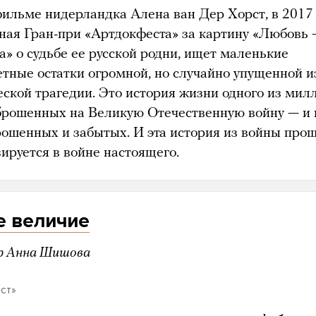
фильме нидерландка Алена ван Дер Хорст, в 2017 
ная Гран-при «Артдокфеста» за картину «Любовь 
а» о судьбе ее русской родни, ищет маленькие
етные остатки огромной, но случайно упущенной и
еской трагедии. Это история жизни одного из мил
 брошенных на Великую Отечественную войну — и 
рошенных и забытых. И эта история из войны про
зируется в войне настоящего.
е величие
р Анна Шишова
ст»