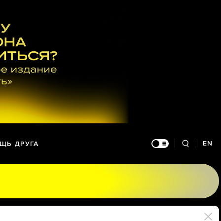
EN
ЩЬ ДРУГА