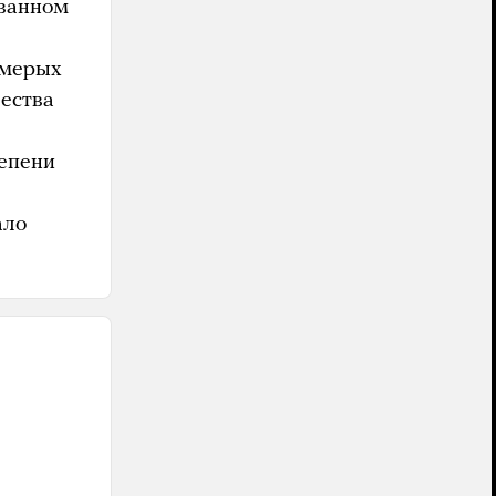
ованном
ьмерых
щества
тепени
ало