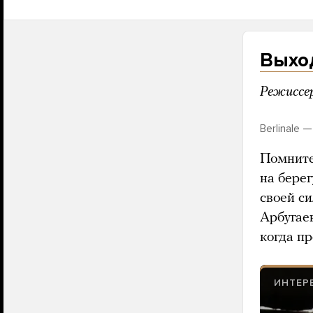
Выхо
Режиссер
Berlinale — 
Помните
на бере
своей си
Арбугае
когда п
ИНТЕР