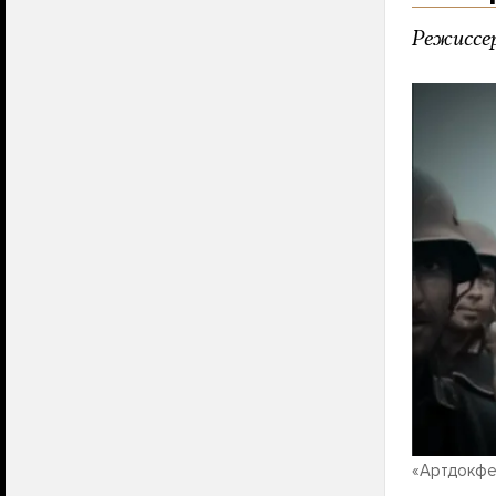
Режиссер
«Артдокфе