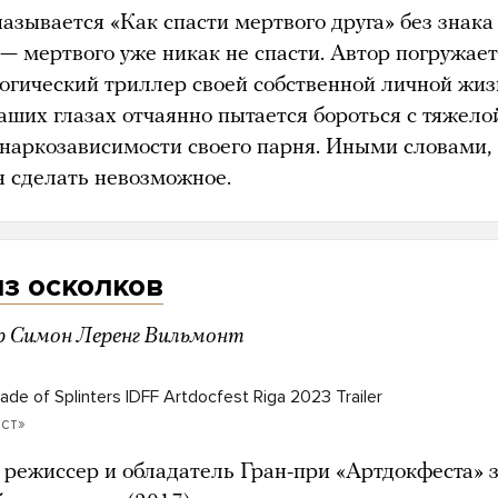
азывается «Как спасти мертвого друга» без знака
— мертвого уже никак не спасти. Автор погружает
логический триллер своей собственной личной жизн
аших глазах отчаянно пытается бороться с тяжело
наркозависимости своего парня. Иными словами,
я сделать невозможное.
з осколков
р Симон Леренг Вильмонт
de of Splinters IDFF Artdocfest Riga 2023 Trailer
ст»
 режиссер и обладатель Гран-при «Артдокфеста» 