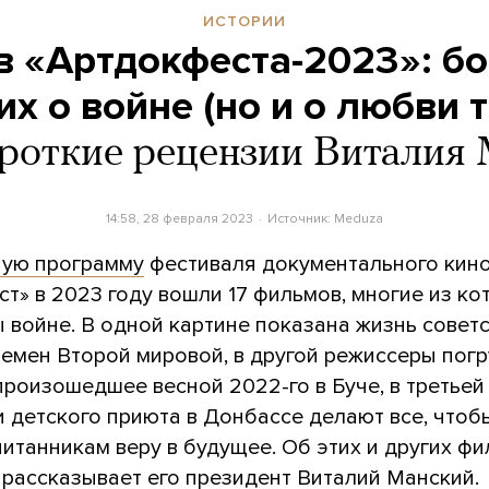
ИСТОРИИ
в «Артдокфеста-2023»: б
их о войне (но и о любви 
роткие рецензии Виталия
14:58, 28 февраля 2023
Источник:
Meduza
ную программу
фестиваля документального кин
т» в 2023 году вошли 17 фильмов, многие из ко
 войне. В одной картине показана жизнь совет
ремен Второй мировой, в другой режиссеры пог
произошедшее весной 2022-го в Буче, в третьей
 детского приюта в Донбассе делают все, чтоб
итанникам веру в будущее. Об этих и других ф
 рассказывает его президент Виталий Манский.