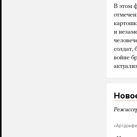
В этом 
отмечен
картошк
и незам
человеч
солдат,
войне б
актуали
Ново
Режиссе
«Артдокфе