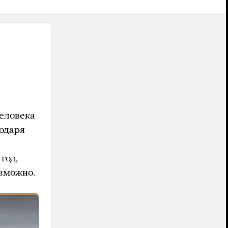
человека
годаря
год,
озможно.