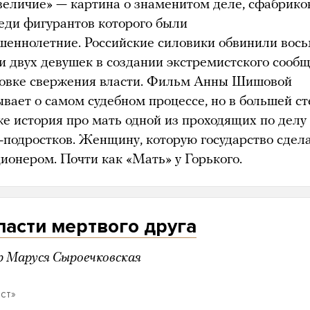
величие» — картина о знаменитом деле, сфабрик
еди фигурантов которого были
шеннолетние. Российские силовики обвинили вос
и двух девушек в создании экстремистского сооб
товке свержения власти. Фильм Анны Шишовой
ывает о самом судебном процессе, но в большей с
же история про мать одной из проходящих по делу
-подростков. Женщину, которую государство сдел
ионером. Почти как «Мать» у Горького.
пасти мертвого друга
р Маруся Сыроечковская
ст»