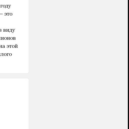
году
— это
з виду
лионов
на этой
шлого