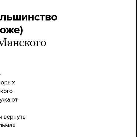
ольшинство
тоже)
 Манского
о
торых
ского
ружают
ы вернуть
ильмах