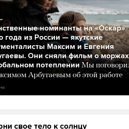
нственные номинанты на «Оскар»
о года из России — якутские
ументалисты Максим и Евгения
угаевы. Они сняли фильм о моржах
лобальном потеплении
Мы поговори
ксимом Арбугаевым об этой работе
зад
ни свое тело к солнцу