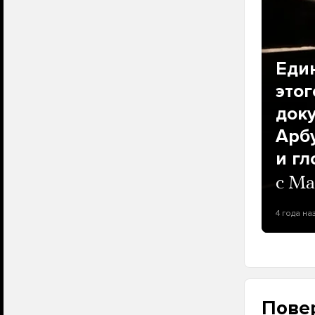
Еди
этог
док
Арб
и г
с Ма
4 года на
Повер