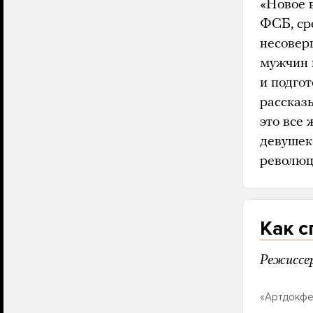
«Новое 
ФСБ, ср
несовер
мужчин 
и подго
рассказ
это все 
девушек
революц
Как с
Режиссе
«Артдокфе