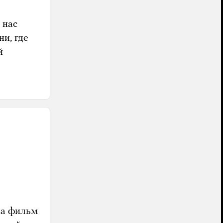
 нас
и, где
й
за фильм