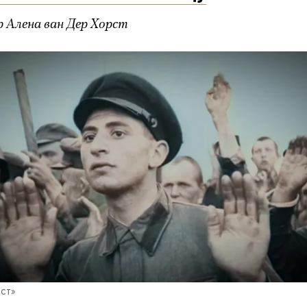
 Алена ван Дер Хорст
ст»