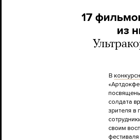
17 фильмо
из н
Ультрако
В
конкурс
«Артдокфес
посвящены
солдата в
зрителя в 
сотрудники
своим восп
фестиваля