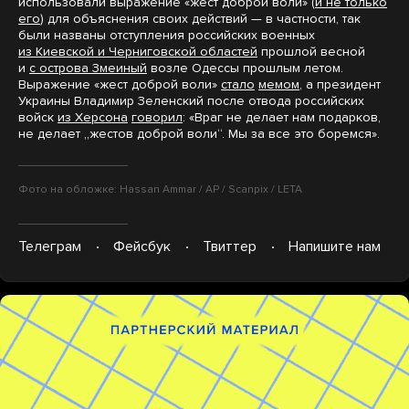
использовали выражение «жест доброй воли» (
и не только
его
) для объяснения своих действий — в частности, так
были названы отступления российских военных
из Киевской и Черниговской областей
прошлой весной
и
с острова Змеиный
возле Одессы прошлым летом.
Выражение «жест доброй воли»
стало
мемом
, а президент
Украины Владимир Зеленский после отвода российских
войск
из Херсона
говорил
: «Враг не делает нам подарков,
не делает „жестов доброй воли“. Мы за все это боремся».
Фото на обложке: Hassan Ammar / AP / Scanpix / LETA
Телеграм
Фейсбук
Твиттер
Напишите нам