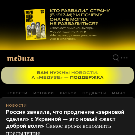
Перейти
к
материалам
НОВОСТИ
ИСТОРИИ
РАЗБОР
ПОДКАСТЫ
МАГАЗ
П
НОВОСТИ
Россия заявила, что продление «зерновой
сделки» с Украиной — это новый «жест
доброй воли»
Самое время вспомнить
предыдущие