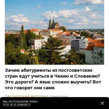
Зачем абитуриенты из постсоветских
стран едут учиться в Чехию и Словакию?
Это дорого? А язык сложно выучить? Вот
что говорят они сами
8 дней назад
ПАРТНЕРСКИЙ МАТЕРИАЛ
МЫ ИСПОЛЬЗУЕМ КУКИ!
ЧТО ЭТО ЗНАЧИТ?