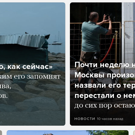
Почти неделю н
, как сейчас»
Москвы произош
ким его запомнят
назвали его те
ва,
перестали о не
ов.
до сих пор остаю
10 часов назад
НОВОСТИ