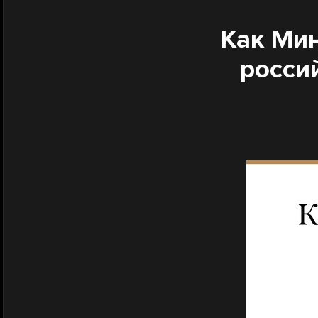
Как Мин
росси