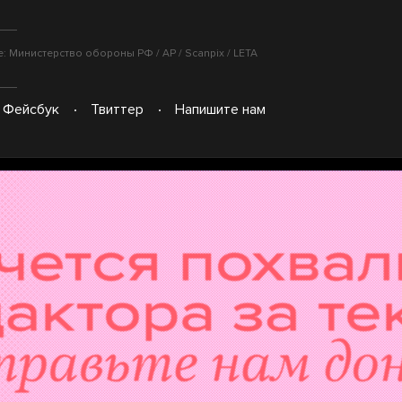
 Министерство обороны РФ / AP / Scanpix / LETA
Фейсбук
Твиттер
Напишите нам