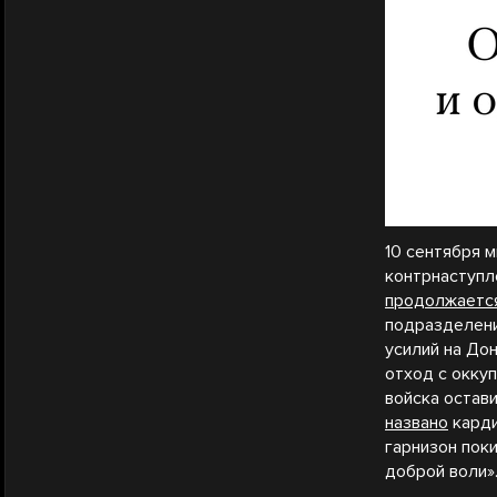
10 сентября 
контрнаступл
продолжаетс
подразделени
усилий на До
отход с окку
войска остав
названо
карди
гарнизон пок
доброй воли»