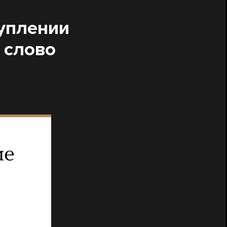
туплении
 слово