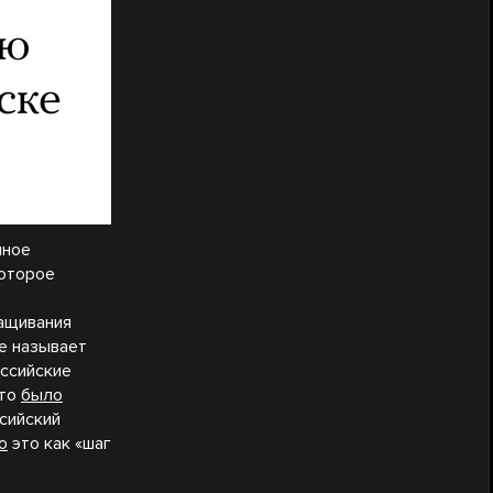
шное
которое
ращивания
не называет
оссийские
это
было
сийский
о
это как «шаг