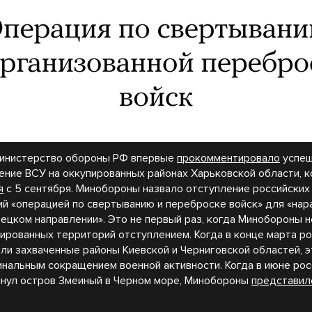
министерство обороны РФ впервые
прокомментировало
успе
ение ВСУ на оккупированных районах Харьковской области, 
я
с 5 сентября. Минобороны назвало отступление российских
й «операцией по свертыванию и переброске войск» для «на
нецком направлении». Это не первый раз, когда Минобороны 
пированных территорий отступлением. Когда в конце марта р
или захваченные районы Киевской и Черниговской областей, 
нальным сокращением военной активности. Когда в июне рос
инул остров Змеиный в Черном море, Минобороны
представил
.