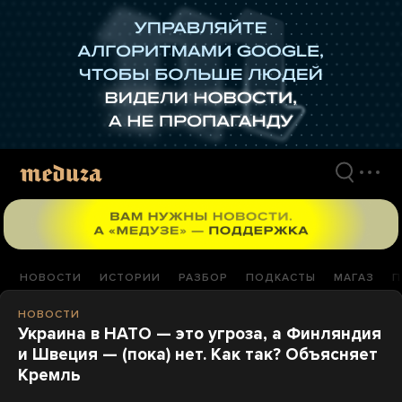
Перейти
к
материалам
НОВОСТИ
ИСТОРИИ
РАЗБОР
ПОДКАСТЫ
МАГАЗ
П
НОВОСТИ
Украина в НАТО — это угроза, а Финляндия
и Швеция — (пока) нет. Как так? Объясняет
Кремль