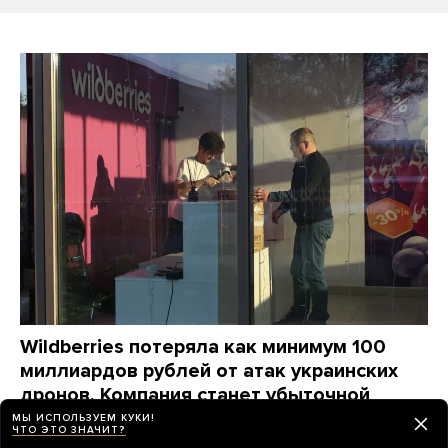
Wildberries потеряла как минимум 100
миллиардов рублей от атак украинских
дронов. Компания станет убыточной
на годы, ей придется «переизобретать
МЫ ИСПОЛЬЗУЕМ КУКИ!
ЧТО ЭТО ЗНАЧИТ?
себя заново», пишет The Bell