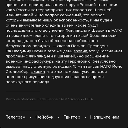
привести к территориальному спору с Россией, в то время
как у России нет территориальных споров со Швецией
и Финляндией. «Это вопрос серьезный, это вопрос,
который вызывает нашу обеспокоенность, и мы будем
очень внимательно следить за тем, какие будут
последствия этого вступления Финляндии и Швеции в НАТО
в прикладном плане с точки зрения нашей безопасности,
которая должна быть обеспечена в абсолютно
безусловном порядке», — сказал Песков. Президент
РФ Владимир Путин в этот же день
заявил
, что у России «нет
проблем» с Финляндией и Швецией, «но расширение
военной инфраструктуры на эту территорию, безусловно,
вызовет нашу ответную реакцию». 15 мая генсек НАТО Йенс
Столтенберг
заявил
, что альянс может усилить свое
военное присутствие в двух этих странах на время
переходного периода.
Фото на обложке: Fadel Senna / AFP / Scanpix / LETA
Телеграм
Фейсбук
Твиттер
Напишите нам