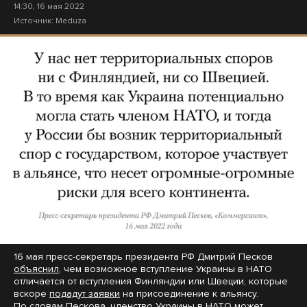
14:30, 16 мая 2022
Источник:
Meduza
16 мая пресс-секретарь президента РФ Дмитрий Песков
объяснил
, чем возможное вступление Украины в НАТО
отличается от вступления Финляндии или Швеции, которые
вскоре
подадут заявки
на присоединение к альянсу.
По словам Пескова, членство Украины в НАТО может