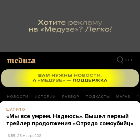
Перейти
к
материалам
НОВОСТИ
ИСТОРИИ
РАЗБОР
ПОДКАСТЫ
МАГАЗ
П
ШАПИТО
«Мы все умрем. Надеюсь». Вышел первый
трейлер продолжения «Отряда самоубийц»
16:55, 26 марта 2021