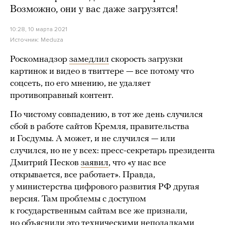
Возможно, они у вас даже загрузятся!
10:28, 10 марта 2021
Источник:
Meduza
Роскомнадзор
замедлил
скорость загрузки
картинок и видео в твиттере — все потому что
соцсеть, по его мнению, не удаляет
противоправный контент.
По чистому совпадению, в тот же день случился
сбой в работе сайтов Кремля, правительства
и Госдумы. А может, и не случился — или
случился, но не у всех: пресс-секретарь президента
Дмитрий Песков
заявил
, что «у нас все
открывается, все работает». Правда,
у министерства цифрового развития РФ другая
версия. Там проблемы с доступом
к государственным сайтам все же признали,
но
объяснили
это техническими неполадками