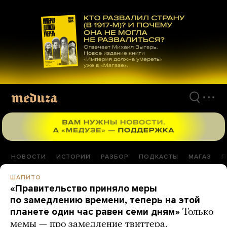
Перейти
к
материалам
НОВОСТИ
ИСТОРИИ
РАЗБОР
ПОДКАСТЫ
МАГАЗ
П
ШАПИТО
«Правительство приняло меры
по замедлению времени, теперь на этой
планете один час равен семи дням»
Только
мемы — про замедление твиттера.