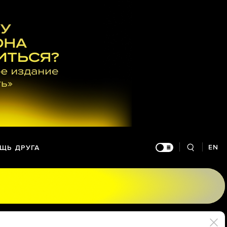
EN
ЩЬ ДРУГА