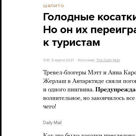
ШАПИТО
Голодные косатк
Но он их переигр
к туристам
11:41, 9 марта 2021
Источник:
The Daily Mail
Тревел-блогеры Мэтт и Анна Карс
Жерлаш в Антарктиде сняли погон
и одного пингвина.
Предупрежда
волнительное, но закончилось все
чего!
Daily Mail
Как это было: косатки преследова