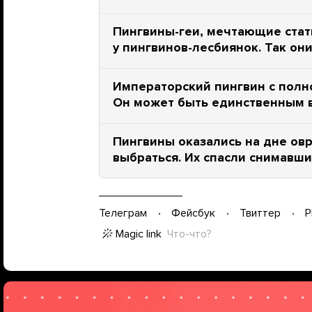
Пингвины-геи, мечтающие стат
у пингвинов-лесбиянок. Так он
Императорский пингвин с пол
Он может быть единственным в
Пингвины оказались на дне овр
выбраться. Их спасли снимавш
Телеграм
Фейсбук
Твиттер
P
Magic link
Что-что?