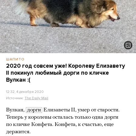
ШАПИТО
2020 год совсем уже! Королеву Елизавету
II покинул любимый дорги по кличке
Вулкан :(
12:32, 4 декабря 2020
Источник:
The Daily Mail
Вулкан,
дорги
Елизаветы II, умер от старости.
Теперь у королевы осталась только одна дорги
по кличке Конфета. Конфета, к счастью, еще
держится.