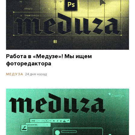
Работа в «Медузе»! Мы ищем
фоторедактора
24 дня назад
МЕДУЗА