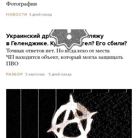
Фотографии
5 дней назад
НОВОСТИ
Украинский дрон попал по пляжу
в Геленджике. Куда он летел? Его сбили?
Точных ответов нет. Но недалеко от места
ЧП находится объект, который могла защищать
ПВО
3 карточки
5 дней назад
РАЗБОР