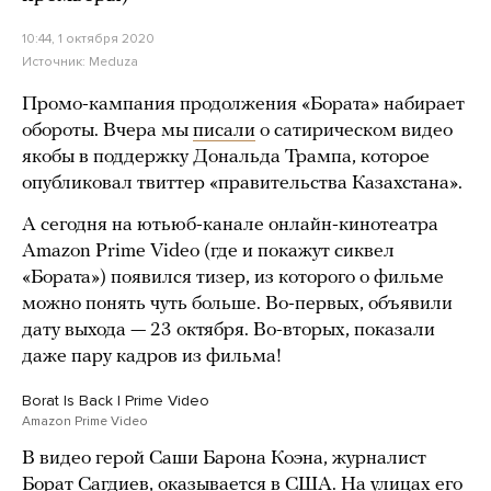
10:44, 1 октября 2020
Источник:
Meduza
Промо-кампания продолжения «Бората» набирает
обороты. Вчера мы
писали
о сатирическом видео
якобы в поддержку Дональда Трампа, которое
опубликовал твиттер «правительства Казахстана».
А сегодня на ютьюб-канале онлайн-кинотеатра
Amazon Prime Video (где и покажут сиквел
«Бората») появился тизер, из которого о фильме
можно понять чуть больше. Во-первых, объявили
дату выхода — 23 октября. Во-вторых, показали
даже пару кадров из фильма!
Borat Is Back | Prime Video
Amazon Prime Video
В видео герой Саши Барона Коэна, журналист
Борат Сагдиев, оказывается в США. На улицах его