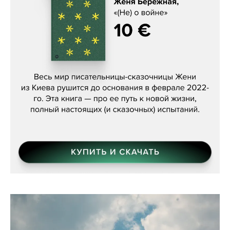
Женя Бережная, «(Не) о войне»