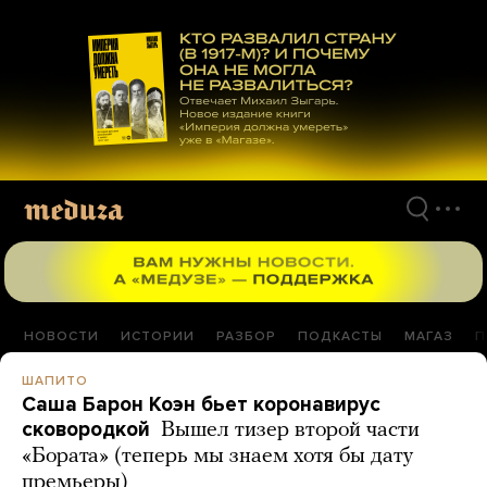
Перейти
к
материалам
НОВОСТИ
ИСТОРИИ
РАЗБОР
ПОДКАСТЫ
МАГАЗ
П
ШАПИТО
Саша Барон Коэн бьет коронавирус
сковородкой
Вышел тизер второй части
«Бората» (теперь мы знаем хотя бы дату
премьеры)