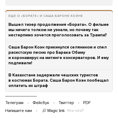
ЕЩЕ О «БОРАТЕ» И САША БАРОНЕ КОЭНЕ
Вышел тизер продолжения «Бората». О фильме
мы ничего толком не узнали, но почему так
нестерпимо хочется проголосовать за Трампа?
Саша Барон Коэн прикинулся селянином и спел
расистскую песню про Барака Обаму
и коронавирус на митинге консерваторов. И ему
подпевали!
В Казахстане задержали чешских туристов
в костюмах Бората. Саша Барон Коэн пообещал
оплатить их штраф
Телеграм
Фейсбук
Твиттер
PDF
Magic link
Что-что?
Напишите нам