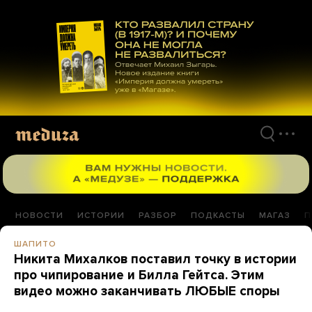
Перейти
к
материалам
НОВОСТИ
ИСТОРИИ
РАЗБОР
ПОДКАСТЫ
МАГАЗ
П
ШАПИТО
Никита Михалков поставил точку в истории
про чипирование и Билла Гейтса. Этим
видео можно заканчивать ЛЮБЫЕ споры