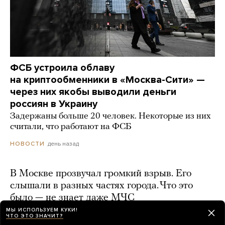
ФСБ устроила облаву
на криптообменники в «Москва-Сити» —
через них якобы выводили деньги
россиян в Украину
Задержаны больше 20 человек. Некоторые из них
считали, что работают на ФСБ
день назад
НОВОСТИ
В Москве прозвучал громкий взрыв. Его
слышали в разных частях города. Что это
было — не знает даже МЧС
МЫ ИСПОЛЬЗУЕМ КУКИ!
день назад
ЧТО ЭТО ЗНАЧИТ?