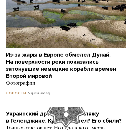
Из-за жары в Европе обмелел Дунай.
На поверхности реки показались
затонувшие немецкие корабли времен
Второй мировой
Фотографии
5 дней назад
НОВОСТИ
Украинский дрон попал по пляжу
в Геленджике. Куда он летел? Его сбили?
Точных ответов нет. Но недалеко от места