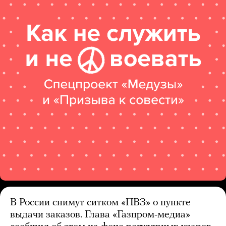
В России снимут ситком «ПВЗ» о пункте
выдачи заказов. Глава «Газпром-медиа»