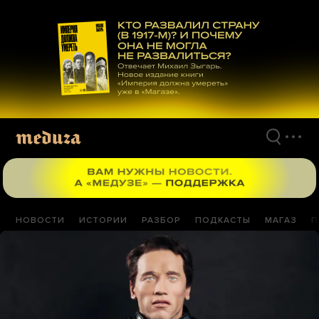
Перейти
к
материалам
НОВОСТИ
ИСТОРИИ
РАЗБОР
ПОДКАСТЫ
МАГАЗ
П