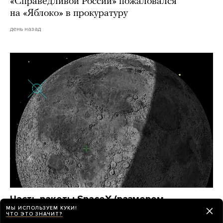
«Справедливой России» пожаловался
на «Яблоко» в прокуратуру
день назад
Часть ракеты SpaceX (размером
МЫ ИСПОЛЬЗУЕМ КУКИ!
с автобус!) целый год дрейфовала
ЧТО ЭТО ЗНАЧИТ?
в космосе — и в итоге врезалась в Луну