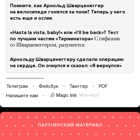
Помните, как Арнольд Шварценеггер
на велосипеде гонялся за пони? Теперь у него
есть еще и ослик
«Hasta la vista, baby!» или «Iʼll be back»? Тест
по лучшим частям «Терминатора»
С гифками
со Шварценеггером, разумеется
Арнольду Шварценеггеру сделали операцию
на сердце. Он очнулся и сказал: «Я вернулся»
Телеграм
Фейсбук
Твиттер
PDF
Magic link
Что-что?
Напишите нам