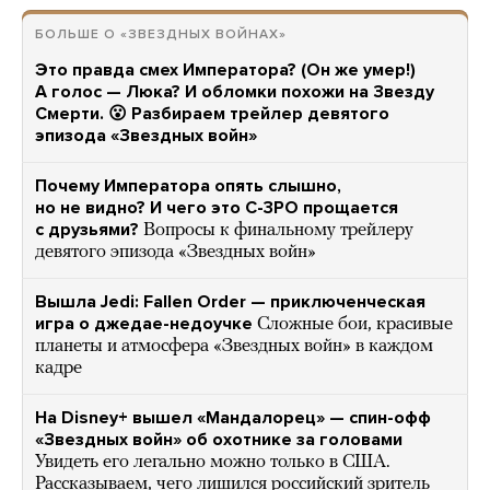
БОЛЬШЕ О «ЗВЕЗДНЫХ ВОЙНАХ»
Это правда смех Императора? (Он же умер!)
А голос — Люка? И обломки похожи на Звезду
Смерти. 😮 Разбираем трейлер девятого
эпизода «Звездных войн»
Почему Императора опять слышно,
но не видно? И чего это C-3PO прощается
с друзьями?
Вопросы к финальному трейлеру
девятого эпизода «Звездных войн»
Вышла Jedi: Fallen Order — приключенческая
игра о джедае-недоучке
Сложные бои, красивые
планеты и атмосфера «Звездных войн» в каждом
кадре
На Disney+ вышел «Мандалорец» — спин-офф
«Звездных войн» об охотнике за головами
Увидеть его легально можно только в США.
Рассказываем, чего лишился российский зритель