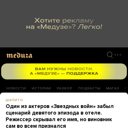
Перейти
к
материалам
НОВОСТИ
ИСТОРИИ
РАЗБОР
ПОДКАСТЫ
МАГАЗ
П
ШАПИТО
Один из актеров «Звездных войн» забыл
сценарий девятого эпизода в отеле.
Режиссер скрывал его имя, но виновник
сам во всем признался