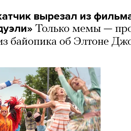
катчик вырезал из фильм
дуэли»
Только мемы — пр
из байопика об Элтоне Дж