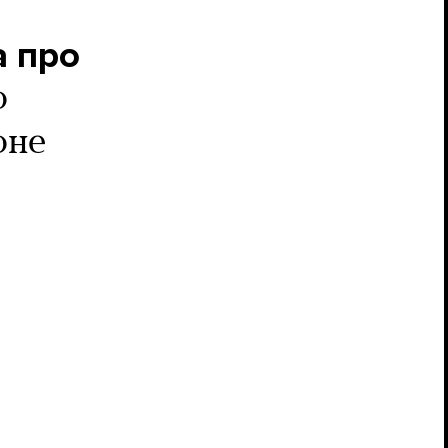
а про
о
оне