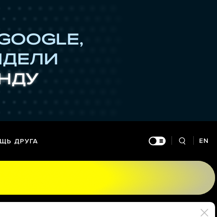
EN
ЩЬ ДРУГА