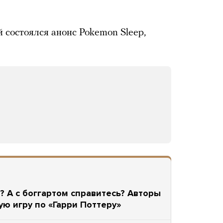
й состоялся анонс Pokemon Sleep,
 А с боггартом справитесь? Авторы
ю игру по «Гарри Поттеру»