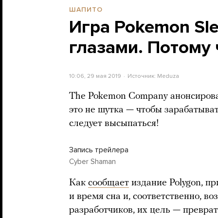
ШАПИТО
Игра Pokemon Sl
глазами. Потому 
10:06, 29 мая 2019
Источник:
Meduza
The Pokemon Company анонсирова
это не шутка — чтобы зарабатыват
следует высыпаться!
Запись трейлера
Cyber Shaman
Как
сообщает
издание Polygon, п
и время сна и, соответственно, в
разработчиков, их цель — преврат