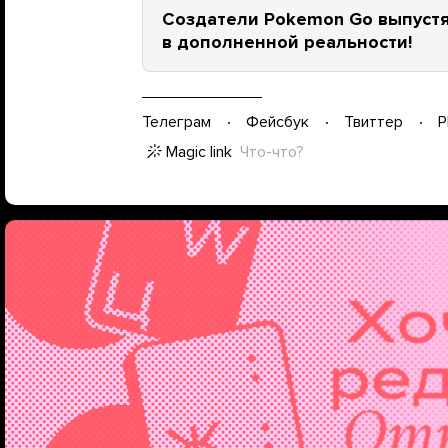
Создатели Pokemon Go выпустят
в дополненной реальности!
Телеграм
Фейсбук
Твиттер
P
Magic link
Что-что?