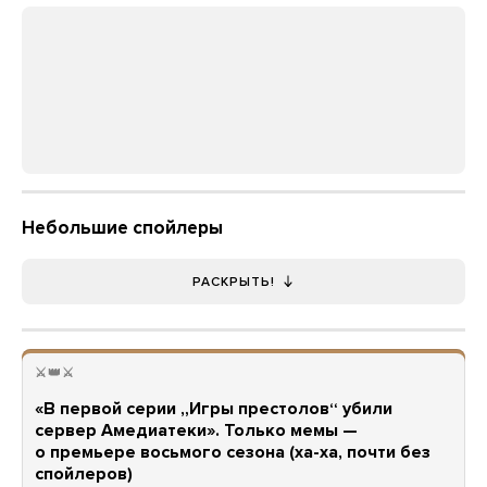
Небольшие спойлеры
РАСКРЫТЬ!
⚔️👑⚔️
«В первой серии „Игры престолов“ убили
сервер Амедиатеки». Только мемы —
о премьере восьмого сезона (ха-ха, почти без
спойлеров)