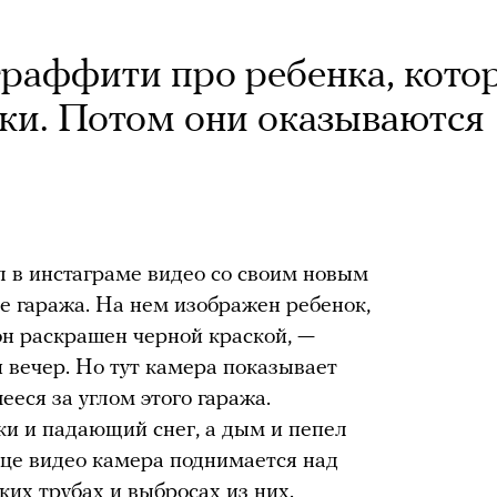
граффити про ребенка, кото
ки. Потом они оказываются
 в инстаграме видео со своим новым
е гаража. На нем изображен ребенок,
н раскрашен черной краской, —
и вечер. Но тут камера показывает
еся за углом этого гаража.
рки и падающий снег, а дым и пепел
нце видео камера поднимается над
ких трубах и выбросах из них.