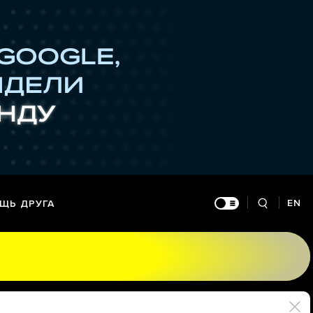
EN
ЩЬ ДРУГА