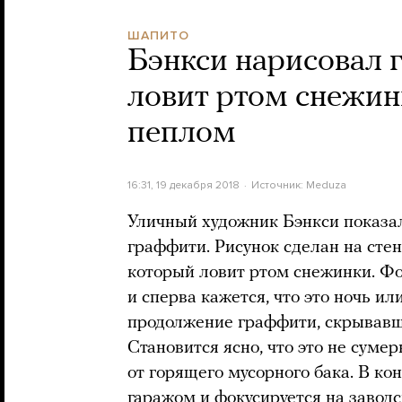
ШАПИТО
Бэнкси нарисовал 
ловит ртом снежин
пеплом
16:31, 19 декабря 2018
Источник:
Meduza
Уличный художник Бэнкси показал
граффити. Рисунок сделан на стен
который ловит ртом снежинки. Фо
и сперва кажется, что это ночь ил
продолжение граффити, скрывавше
Становится ясно, что это не суме
от горящего мусорного бака. В ко
гаражом и фокусируется на заводс