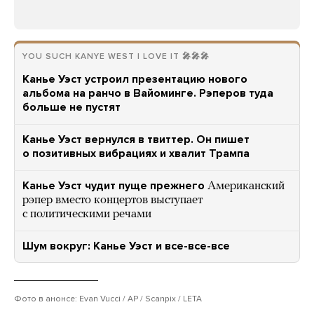
YOU SUCH KANYE WEST I LOVE IT 🎤🎤🎤
Канье Уэст устроил презентацию нового
альбома на ранчо в Вайоминге. Рэперов туда
больше не пустят
Канье Уэст вернулся в твиттер. Он пишет
о позитивных вибрациях и хвалит Трампа
Канье Уэст чудит пуще прежнего
Американский
рэпер вместо концертов выступает
с политическими речами
Шум вокруг: Канье Уэст и все-все-все
Фото в анонсе: Evan Vucci / AP / Scanpix / LETA