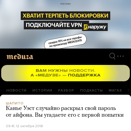
Перейти
к
материалам
НОВОСТИ
ИСТОРИИ
РАЗБОР
ПОДКАСТЫ
МАГАЗ
П
ШАПИТО
Канье Уэст случайно раскрыл свой пароль
от айфона. Вы угадаете его с первой попытки
09:41, 12 октября 2018