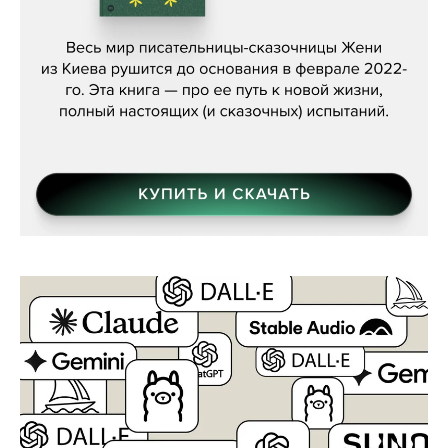
Женя Бережная, «(Не) о войне»