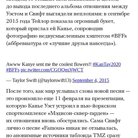
до выхода последнего альбома отношения между
Уэстом и Свифт выглядели неплохими: в сентябре
2015 года Тейлор показала огромный букет,
который прислал ей Канье, сопроводив
фотографию недвусмысленным хэштегом #BFFs
(аббревиатура от «лучшие друзья навсегда»).
После того, как мир услышал слова новой песни —
это произошло еще 11 февраля на презентации,
которую Канье Уэст устроил в нью-йоркском
спорткомплексе «Мэдисон-сквер-гарден» —
их отношения вновь обострились. Сама Свифт
лично о песне «Famous» никак не отзывалась,
но анонимные источники таблоида TMZ сразу