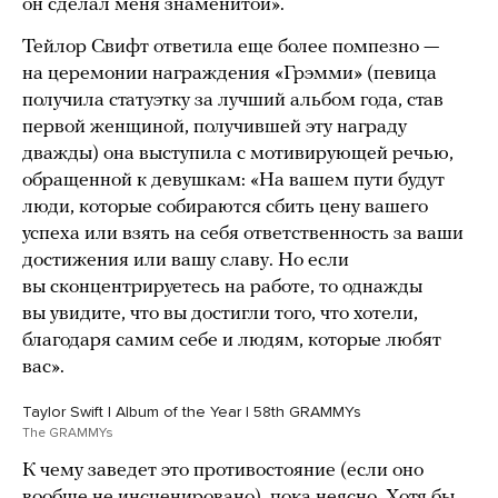
он сделал меня знаменитой».
Тейлор Свифт ответила еще более помпезно —
на церемонии награждения «Грэмми» (певица
получила статуэтку за лучший альбом года, став
первой женщиной, получившей эту награду
дважды) она выступила с мотивирующей речью,
обращенной к девушкам: «На вашем пути будут
люди, которые собираются сбить цену вашего
успеха или взять на себя ответственность за ваши
достижения или вашу славу. Но если
вы сконцентрируетесь на работе, то однажды
вы увидите, что вы достигли того, что хотели,
благодаря самим себе и людям, которые любят
вас».
Taylor Swift | Album of the Year | 58th GRAMMYs
The GRAMMYs
К чему заведет это противостояние (если оно
вообще не инсценировано), пока неясно. Хотя бы