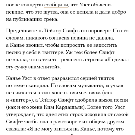
после концерта
сообщили
, что Уэст объяснил
певице, что это шутка, она ее поняла и дала добро
на публикацию трека.
Представитель Тейлор Свифт это опроверг. По его
словам, никакого согласия певица не давала,
а Канье звонил, чтобы попросить ее запостить
песню у себя в твиттере. Уж тем более Свифт
не знала, что в тексте трека есть строчка «Я сделал
эту сучку знаменитой».
Канье Уэст в ответ
разразился
серией твитов
по теме скандала. По словам музыканта, «сучка»
не считается в хип-хопе плохим словом (как
и «ниггер»), а Тейлор Свифт одобрила выход песни
(как и его жена Ким Кардашьян). Более того, Уэст
утверждает, что идея этих строк исходила от самой
Свифт: якобы она в разговоре с их общим другом
сказала: «Я не могу злиться на Канье, потому что