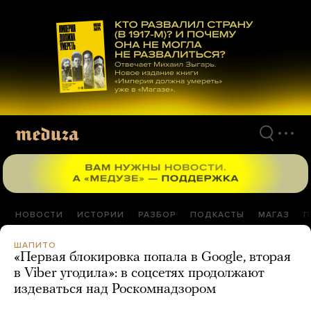
Перейти
к
материалам
НОВОСТИ
ИСТОРИИ
РАЗБОР
ПОДКАСТЫ
МАГАЗ
П
ШАПИТО
«Первая блокировка попала в Google, вторая
в Viber угодила»: в соцсетях продолжают
издеваться над Роскомнадзором