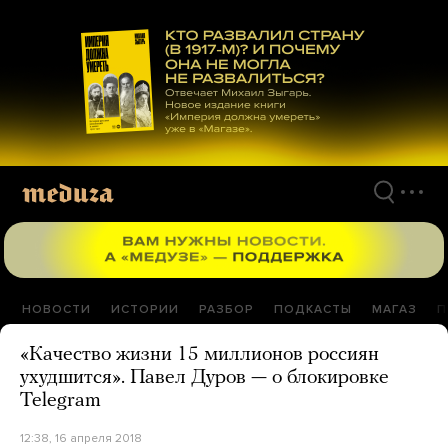
Перейти
к
материалам
НОВОСТИ
ИСТОРИИ
РАЗБОР
ПОДКАСТЫ
МАГАЗ
П
«Качество жизни 15 миллионов россиян
ухудшится». Павел Дуров — о блокировке
Telegram
12:38, 16 апреля 2018