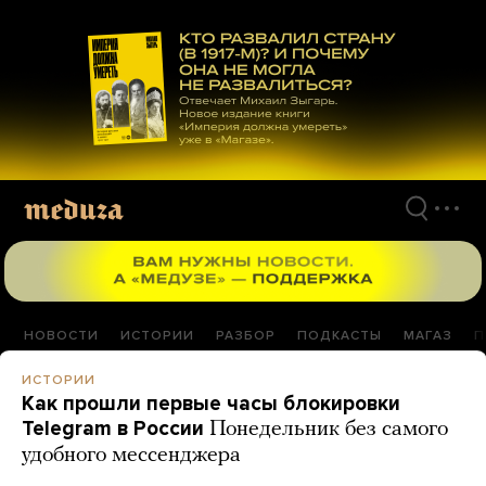
Перейти
к
материалам
НОВОСТИ
ИСТОРИИ
РАЗБОР
ПОДКАСТЫ
МАГАЗ
П
ИСТОРИИ
Как прошли первые часы блокировки
Telegram в России
Понедельник без самого
удобного мессенджера