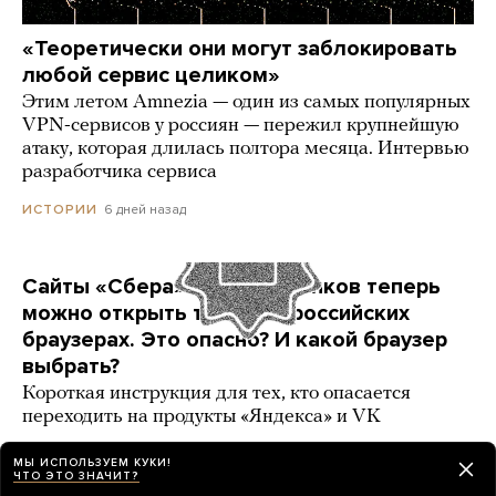
«Теоретически они могут заблокировать
любой сервис целиком»
Этим летом Amnezia — один из самых популярных
VPN-сервисов у россиян — пережил крупнейшую
атаку, которая длилась полтора месяца. Интервью
разработчика сервиса
6 дней назад
ИСТОРИИ
Сайты «Сбера» и других банков теперь
можно открыть только в российских
браузерах. Это опасно? И какой браузер
выбрать?
Короткая инструкция для тех, кто опасается
переходить на продукты «Яндекса» и VK
3 карточки
4 дня назад
РАЗБОР
МЫ ИСПОЛЬЗУЕМ КУКИ!
ЧТО ЭТО ЗНАЧИТ?