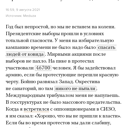
16:59, 9 августа 2021
Источник:
Meduza
Год был непростой, но мы не встанем на колени.
Президентские выборы прошли в условиях
тотальной гласности. У меня на избирательную
кампанию времени не было: надо было
спасать 
людей от ковида
. Мирными акциями после
выборов не пахло. На пике в протестах
участвовали
46700
человек. Я бы задействовал
армию, если бы протестующие перешли красную
черту. Бойню развязал Запад. Окрестина
не санаторий, но там
никого не пытали
.
Международным трибуналом меня не напугаешь.
В госструктурах не было массового предательства.
Когда я
встретился
с оппозиционерами в СИЗО,
я им сказал: «Хорошо, что вы не пришли к власти».
Если бы во время протестов мы дали слабину,