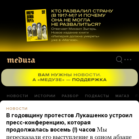
Перейти
к
материалам
НОВОСТИ
ИСТОРИИ
РАЗБОР
ПОДКАСТЫ
МАГАЗ
П
НОВОСТИ
В годовщину протестов Лукашенко устроил
пресс-конференцию, которая
продолжалась восемь (!) часов
Мы
пересказали его выступление в одном абзаце