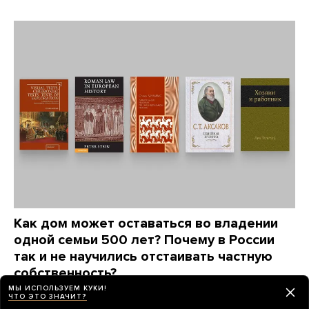
Как дом может оставаться во владении
одной семьи 500 лет? Почему в России
так и не научились отстаивать частную
собственность?
Автор книги «Люди за забором» Максим
МЫ ИСПОЛЬЗУЕМ КУКИ!
ЧТО ЭТО ЗНАЧИТ?
Трудолюбов советует книги, которые отвечают