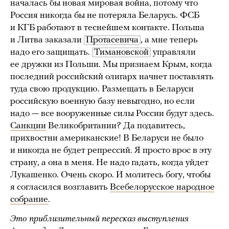
началась бы новая мировая война, потому что
Россия никогда бы не потеряла Беларусь. ФСБ
и КГБ работают в теснейшем контакте. Польша
и Литва заказали
Протасевича
, а мне теперь
надо его защищать.
Тимановской
управляли
ее дружки из Польши. Мы признаем Крым, когда
последний российский олигарх начнет поставлять
туда свою продукцию. Размещать в Беларуси
российскую военную базу невыгодно, но если
надо — все вооруженные силы России будут здесь.
Санкции
Великобритании? Да подавитесь,
прихвостни американские! В Беларуси не было
и никогда не будет репрессий. Я просто врос в эту
страну, а она в меня. Не надо гадать, когда уйдет
Лукашенко. Очень скоро. И молитесь богу, чтобы
я согласился возглавить
Всебелорусское народное
собрание
.
Это приблизительный пересказ выступления