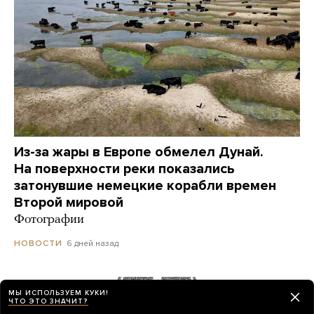
Из-за жары в Европе обмелел Дунай.
На поверхности реки показались
затонувшие немецкие корабли времен
Второй мировой
Фотографии
6 дней назад
НОВОСТИ
Украинский дрон попал по пляжу
МЫ ИСПОЛЬЗУЕМ КУКИ!
ЧТО ЭТО ЗНАЧИТ?
в Геленджике. Куда он летел? Его сбили?