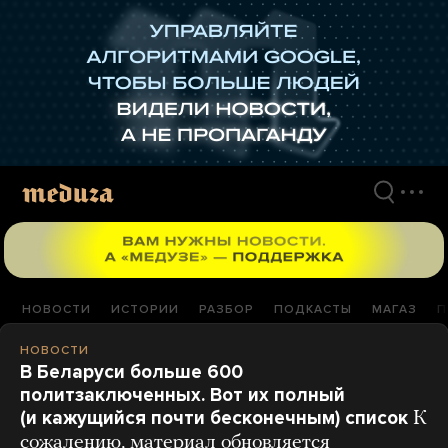
Перейти
к
материалам
НОВОСТИ
ИСТОРИИ
РАЗБОР
ПОДКАСТЫ
МАГАЗ
П
НОВОСТИ
В Беларуси больше 600
политзаключенных. Вот их полный
(и кажущийся почти бесконечным) список
К
сожалению, материал обновляется