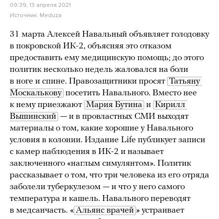
09:39, 13 апреля 2021
Источник:
Meduza
31 марта Алексей Навальный объявляет голодовку
в покровской ИК-2, объясняя это отказом
предоставить ему медицинскую помощь; до этого
политик несколько недель жаловался на боли
в ноге и спине. Правозащитники просят
Татьяну 
Москалькову
посетить Навального. Вместо нее
к нему приезжают
Мария Бутина
и
Кирилл 
Вышинский
— и в провластных СМИ выходят
материалы о том, какие хорошие у Навального
условия в колонии. Издание Life публикует записи
с камер наблюдения в ИК-2 и называет
заключенного «наглым симулянтом». Политик
рассказывает о том, что три человека из его отряда
заболели туберкулезом — и что у него самого
температура и кашель. Навального переводят
в медсанчасть. «
Альянс врачей
» устраивает