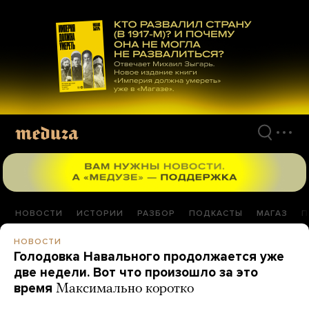
Перейти
к
материалам
НОВОСТИ
ИСТОРИИ
РАЗБОР
ПОДКАСТЫ
МАГАЗ
П
НОВОСТИ
Голодовка Навального продолжается уже
две недели. Вот что произошло за это
время
Максимально коротко