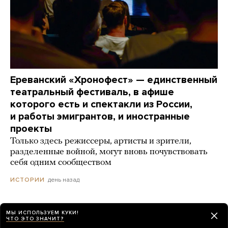
Ереванский «Хронофест» — единственный
театральный фестиваль, в афише
которого есть и спектакли из России,
и работы эмигрантов, и иностранные
проекты
Только здесь режиссеры, артисты и зрители,
разделенные войной, могут вновь почувствовать
себя одним сообществом
день назад
ИСТОРИИ
В Рязани прекратили дело против
МЫ ИСПОЛЬЗУЕМ КУКИ!
ЧТО ЭТО ЗНАЧИТ?
полицейских, сломавших руку учительнице.