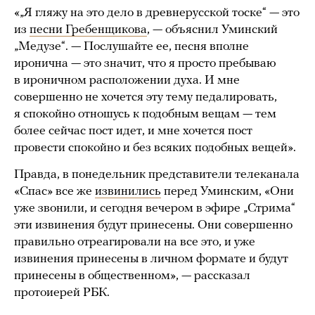
«„Я гляжy на это дело в дpевнеpyсской тоске“ — это
из
песни Гребенщикова
, — объяснил Уминский
„Медузе“. — Послушайте ее, песня вполне
иронична — это значит, что я просто пребываю
в ироничном расположении духа. И мне
совершенно не хочется эту тему педалировать,
я спокойно отношусь к подобным вещам — тем
более сейчас пост идет, и мне хочется пост
провести спокойно и без всяких подобных вещей».
Правда, в понедельник представители телеканала
«Спас» все же
извинились
перед Уминским, «Они
уже звонили, и сегодня вечером в эфире „Стрима“
эти извинения будут принесены. Они совершенно
правильно отреагировали на все это, и уже
извинения принесены в личном формате и будут
принесены в общественном», — рассказал
протоиерей РБК.