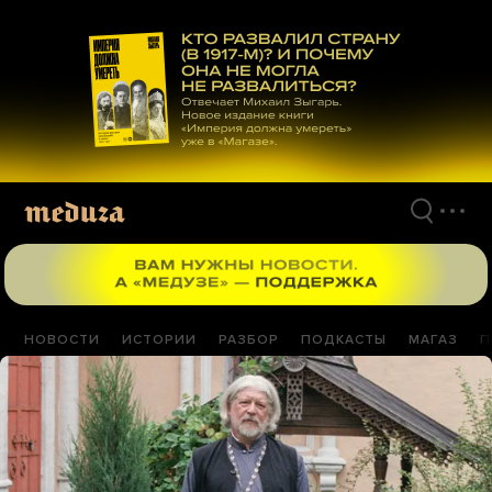
Перейти
к
материалам
НОВОСТИ
ИСТОРИИ
РАЗБОР
ПОДКАСТЫ
МАГАЗ
П