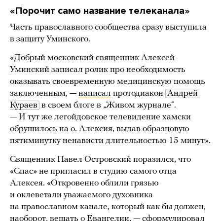
«Порочит само название телеканала»
Часть православного сообщества сразу выступила
в защиту Уминского.
«Добрый московский священник Алексей
Уминский записал ролик про необходимость
оказывать своевременную медицинскую помощь
заключенным, —
написал
протодиакон
Андрей 
Кураев
в своем блоге в „Живом журнале“.
— И тут же легойдовское телевидение хамски
обрушилось на о. Алексия, выдав образцовую
пятиминутку ненависти длительностью 15 минут».
Священник Павел Островский поразился, что
«Спас» не пригласил в студию самого отца
Алексея. «Откровенно облили грязью
и оклеветали уважаемого духовника
на православном канале, который как бы должен,
наоборот, вещать о Евангелии, —
сформулировал