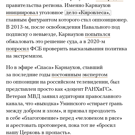
правительства региона. Именно Карнаухов
инициировал
уголовное
дело «Кировлеса»,
главным фигурантом которого стал оппозиционер.
В 2013-м, после освобождения Навального под
подписку о невыезде, Карнаухов
попытался
обжаловать это решение суда, а в 2020-м
попросил
ФСБ проверить высказывания политика
на экстремизм.
Но в эфире «Спаса» Карнаухов, ставший
за последние годы
постоянным
экспертом
по оппозиции на российском телевидении, был
представлен просто как «доцент РАНХиГС».
Ветеран МВД заявил аудитории православного
канала, что «выходка» Уминского «стирает грань
между добром и злом», и призвал преодолеть
в себе «благоговение» перед «человеком в рясе»
и арестовать протоиерея, пока тот не «бросил
нашу Церковь в пропасть».