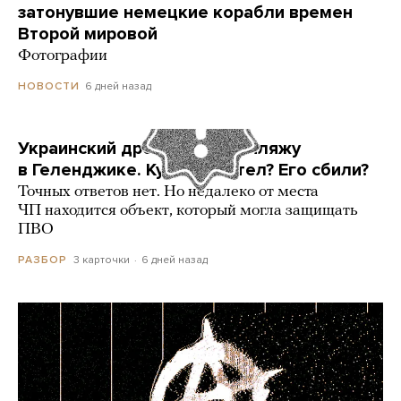
затонувшие немецкие корабли времен
Второй мировой
Фотографии
6 дней назад
НОВОСТИ
Украинский дрон попал по пляжу
в Геленджике. Куда он летел? Его сбили?
Точных ответов нет. Но недалеко от места
ЧП находится объект, который могла защищать
ПВО
3 карточки
6 дней назад
РАЗБОР