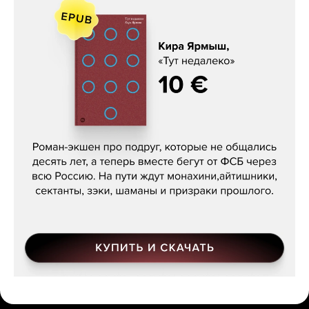
Кира Ярмыш, «Тут недалеко»