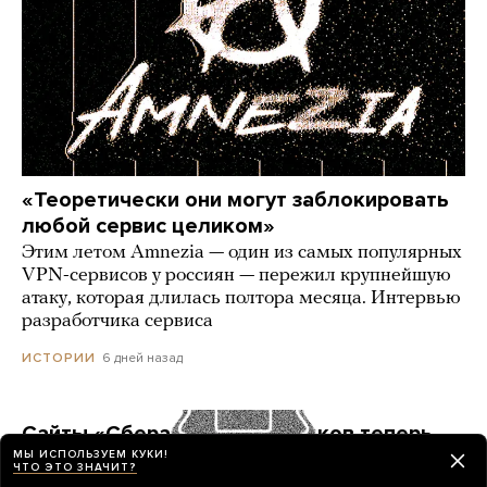
«Теоретически они могут заблокировать
любой сервис целиком»
Этим летом Amnezia — один из самых популярных
VPN-сервисов у россиян — пережил крупнейшую
атаку, которая длилась полтора месяца. Интервью
разработчика сервиса
6 дней назад
ИСТОРИИ
Сайты «Сбера» и других банков теперь
можно открыть только в российских
МЫ ИСПОЛЬЗУЕМ КУКИ!
ЧТО ЭТО ЗНАЧИТ?
браузерах. Это опасно? И какой браузер