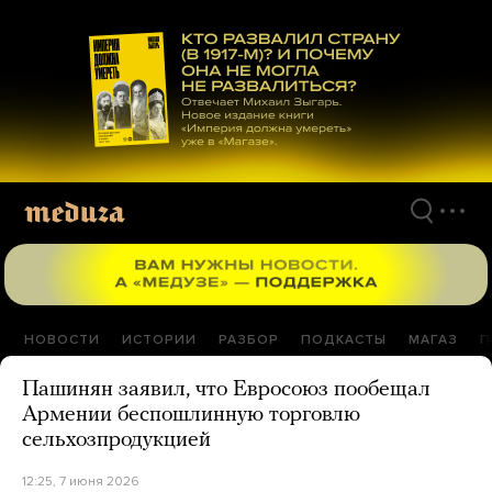
Перейти
к
материалам
НОВОСТИ
ИСТОРИИ
РАЗБОР
ПОДКАСТЫ
МАГАЗ
П
Пашинян заявил, что Евросоюз пообещал
Армении беспошлинную торговлю
сельхозпродукцией
12:25, 7 июня 2026