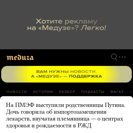
Перейти
к
материалам
НОВОСТИ
ИСТОРИИ
РАЗБОР
ПОДКАСТЫ
МАГАЗ
П
На ПМЭФ выступили родственницы Путина.
Дочь говорила об импортозамещении
лекарств, внучатая племянница — о центрах
здоровья и рождаемости в РЖД