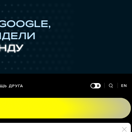
EN
ЩЬ ДРУГА