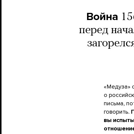
Война
15
перед нач
загорелс
«Медуза» 
о российс
письма, по
говорить.
вы испыты
отношение