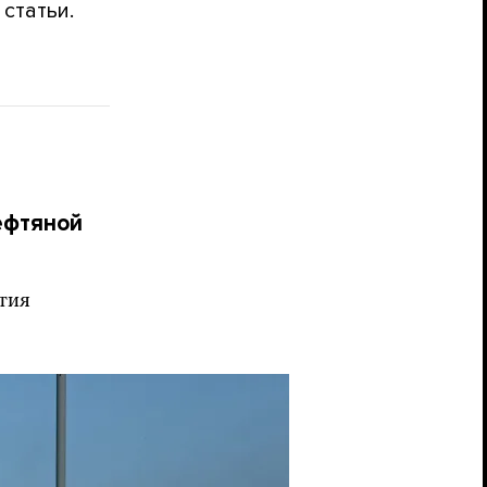
статьи.
ефтяной
тия