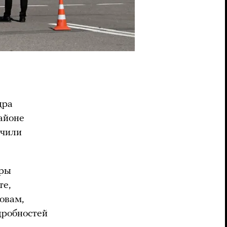
дра
айоне
учили
уры
те,
овам,
дробностей