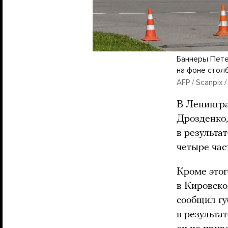
Баннеры Пете
на фоне стол
AFP / Scanpix 
В Ленингра
Дрозденко,
в результа
четыре час
Кроме этог
в Кировско
сообщил гу
в результа