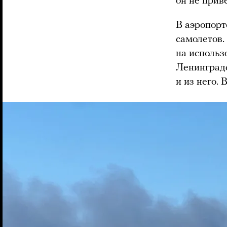
он не прив
В аэропор
самолетов.
на использ
Ленинградс
и из него. 