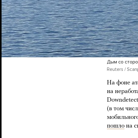
Дым со сторо
Reuters / Scan
На фоне ат
на неработ
Downdetect
(в том чис
мобильного
пошло
на с