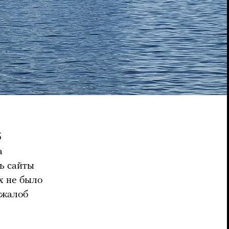
б
а
сь сайты
х не было
 жалоб