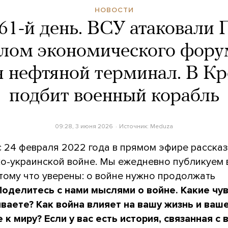
НОВОСТИ
61-й день. ВСУ атаковали 
алом экономического форум
я нефтяной терминал. В К
подбит военный корабль
09:28, 3 июня 2026
Источник:
Meduza
с 24 февраля 2022 года в прямом эфире расска
ко-украинской войне. Мы ежедневно публикуем
тому что уверены: о войне нужно продолжать
Поделитесь с нами мыслями о войне. Какие чу
ваете? Как война влияет на вашу жизнь и ваш
 к миру?
Если у вас есть история, связанная с 