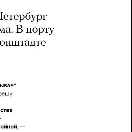
Петербург
а. В порту
ронштадте
зывает
 ваши
вства
е
войной, —