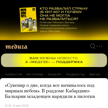
Перейти
к
материалам
НОВОСТИ
ИСТОРИИ
РАЗБОР
ПОДКАСТЫ
МАГАЗ
П
«Сувенир о дне, когда все начиналось под
мирным небом». В роддоме Кабардино-
Балкарии младенцев нарядили в пилотки
13:42, 11 мая 2026