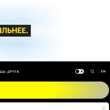
EN
ЩЬ ДРУГА