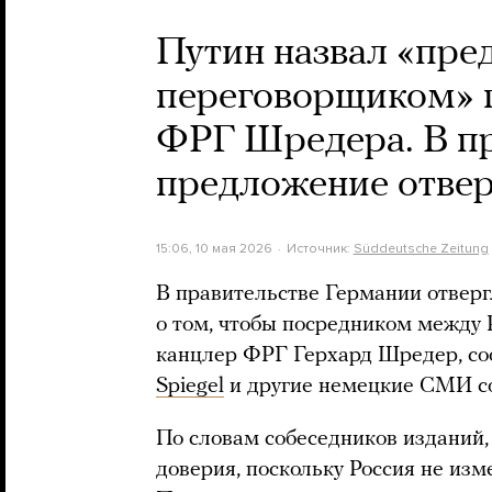
Путин назвал «пр
переговорщиком» 
ФРГ Шредера. В пр
предложение отве
15:06, 10 мая 2026
Источник:
Süddeutsche Zeitung
В правительстве Германии отвер
о том, чтобы посредником между
канцлер ФРГ Герхард Шредер, с
Spiegel
и другие немецкие СМИ со
По словам собеседников изданий
доверия, поскольку Россия не изм