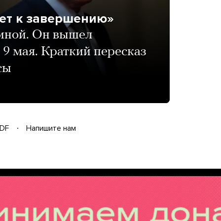
дет к завершению»
аиной. Он вышел
9 мая. Краткий пересказ
сы
DF
Напишите нам