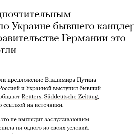
едпочтительным
по Украине бывшего канцле
авительстве Германии это
ргли
гли предложение Владимира Путина
 Россией и Украиной выступил бывший
ообщают
Reuters
,
Süddeutsche Zeitung
,
 ссылкой на источники.
, это не выглядит заслуживающим
енила ни одного из своих условий.