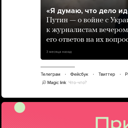
«Я думаю, что дело и
Путин — о войне с Укр
к журналистам вечером 
его ответов на их вопро
3 месяца назад
Телеграм
Фейсбук
Твиттер
P
Magic link
Что-что?