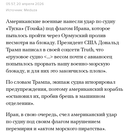
05:57, 20 апреля 2026
Источник:
Meduza
Американские военные нанесли удар по судну
«Туска» (Touska) под флагом Ирана, которое
пыталось пройти через Ормузский пролив
несмотря на блокаду. Президент США Дональд
Трамп написал в своей соцсети Truth, что
«грузовое судно <…> весом почти с авианосец
попыталось прорвать нашу военно-морскую
блокаду, и для них это закончилось плохо».
По словам Трампа, экипаж судна игнорировал
предупреждения, поэтому американский корабль
«остановил их, пробив брешь в машинном
отделении».
Иран, в свою очередь, счел американский удар
по судну под своим флагом нарушением
перемирия и «актом морского пиратства».