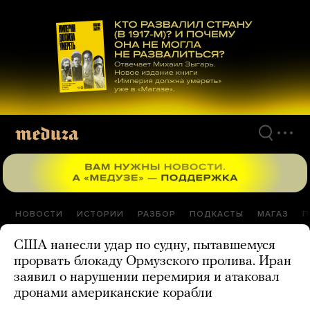
Перейти
к
материалам
НОВОСТИ
ИСТОРИИ
РАЗБОР
ПОДКАСТЫ
МАГАЗ
П
США нанесли удар по судну, пытавшемуся
прорвать блокаду Ормузского пролива. Иран
заявил о нарушении перемирия и атаковал
дронами американские корабли