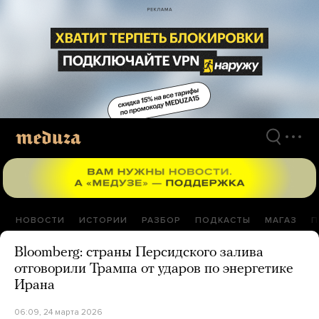
Перейти
к
материалам
НОВОСТИ
ИСТОРИИ
РАЗБОР
ПОДКАСТЫ
МАГАЗ
П
Bloomberg: страны Персидского залива
отговорили Трампа от ударов по энергетике
Ирана
06:09, 24 марта 2026