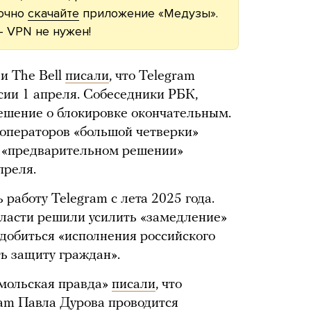
рочно
скачайте
приложение «Медузы».
— VPN не нужен!
и The Bell
писали
, что Telegram
сии 1 апреля. Собеседники РБК,
ешение о блокировке окончательным.
 операторов «большой четверки»
о «предварительном решении»
преля.
 работу Telegram с лета 2025 года.
власти решили усилить «замедление»
 добиться «исполнения российского
ть защиту граждан».
омольская правда»
писали
, что
am Павла Дурова проводится