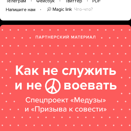
Телеграм
Фейсбук
Твиттер
PDF
Magic link
Что-что?
Напишите нам