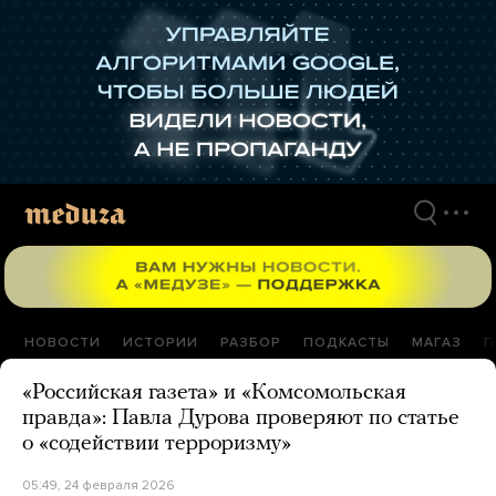
Перейти
к
материалам
НОВОСТИ
ИСТОРИИ
РАЗБОР
ПОДКАСТЫ
МАГАЗ
П
«Российская газета» и «Комсомольская
правда»: Павла Дурова проверяют по статье
о «содействии терроризму»
05:49, 24 февраля 2026