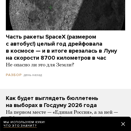
Часть ракеты SpaceX (размером
с автобус!) целый год дрейфовала
в космосе — и в итоге врезалась в Луну
на скорости 8700 километров в час
Не опасно ли это для Земли?
день назад
РАЗБОР
Как будет выглядеть бюллетень
на выборах в Госдуму 2026 года
На первом месте — «Единая Россия», а за ней —
«Яблоко» (с лозунгом «За мир и свободу»)
МЫ ИСПОЛЬЗУЕМ КУКИ!
ЧТО ЭТО ЗНАЧИТ?
день назад
НОВОСТИ