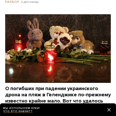
2 дня назад
РАЗБОР
О погибших при падении украинского
дрона на пляж в Геленджике по-прежнему
известно крайне мало. Вот что удалось
узнать о жертвах за три дня
МЫ ИСПОЛЬЗУЕМ КУКИ!
ЧТО ЭТО ЗНАЧИТ?