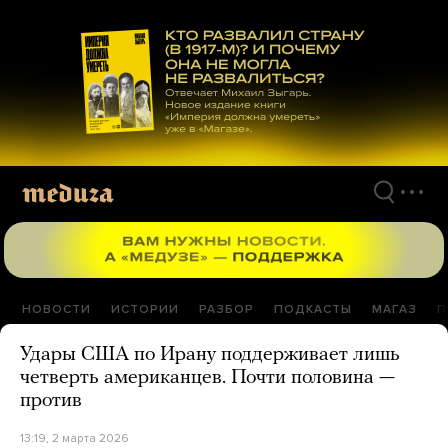
Перейти
к
материалам
НОВОСТИ
ИСТОРИИ
РАЗБОР
ПОДКАСТЫ
МАГАЗ
П
Удары США по Ирану поддерживает лишь
четверть американцев. Почти половина —
против
13:19, 2 марта 2026