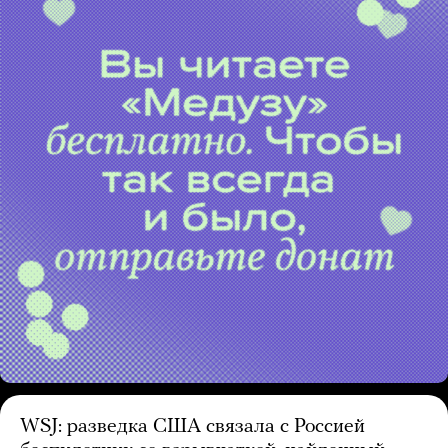
WSJ: разведка США связала с Россией