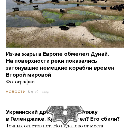
Из-за жары в Европе обмелел Дунай.
На поверхности реки показались
затонувшие немецкие корабли времен
Второй мировой
Фотографии
6 дней назад
НОВОСТИ
Украинский дрон попал по пляжу
в Геленджике. Куда он летел? Его сбили?
Точных ответов нет. Но недалеко от места